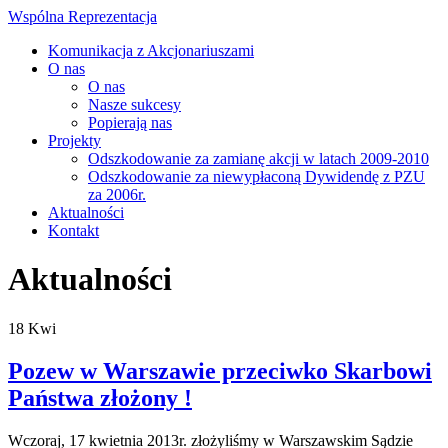
Wspólna Reprezentacja
Komunikacja z Akcjonariuszami
O nas
O nas
Nasze sukcesy
Popierają nas
Projekty
Odszkodowanie za zamianę akcji w latach 2009-2010
Odszkodowanie za niewypłaconą Dywidendę z PZU
za 2006r.
Aktualności
Kontakt
Aktualności
18
Kwi
Pozew w Warszawie przeciwko Skarbowi
Państwa złożony !
Wczoraj, 17 kwietnia 2013r. złożyliśmy w Warszawskim Sądzie