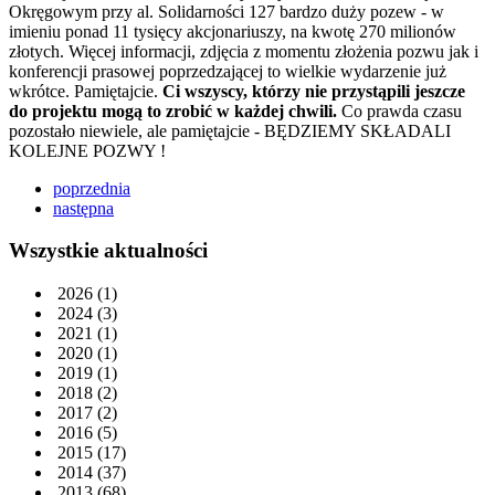
Okręgowym przy al. Solidarności 127 bardzo duży pozew - w
imieniu ponad 11 tysięcy akcjonariuszy, na kwotę 270 milionów
złotych. Więcej informacji, zdjęcia z momentu złożenia pozwu jak i
konferencji prasowej poprzedzającej to wielkie wydarzenie już
wkrótce. Pamiętajcie.
Ci wszyscy, którzy nie przystąpili jeszcze
do projektu mogą to zrobić w każdej chwili.
Co prawda czasu
pozostało niewiele, ale pamiętajcie - BĘDZIEMY SKŁADALI
KOLEJNE POZWY !
poprzednia
następna
Wszystkie aktualności
2026
(1)
2024
(3)
2021
(1)
2020
(1)
2019
(1)
2018
(2)
2017
(2)
2016
(5)
2015
(17)
2014
(37)
2013
(68)