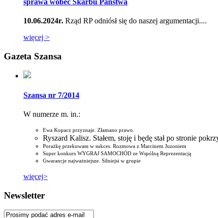
sprawa wobec Skarbu Państwa
10.06.2024r.
Rząd RP odniósł się do naszej argumentacji....
więcej >
Gazeta Szansa
Szansa nr 7/2014
W numerze m. in.:
Ewa Kopacz przyznaje. Złamano prawo.
Ryszard Kalisz. Stałem, stoję i będę stał po stronie pok
Porażkę przekuwam w sukces. Rozmowa z Marcinem Juzoniem
Super konkurs WYGRAJ SAMOCHÓD ze Wspólną Reprezentacją
Gwarancje najważniejsze. Silniejsi w grupie
więcej>
Newsletter