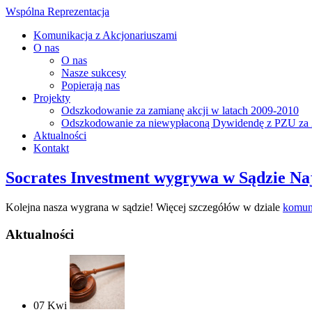
Wspólna Reprezentacja
Komunikacja z Akcjonariuszami
O nas
O nas
Nasze sukcesy
Popierają nas
Projekty
Odszkodowanie za zamianę akcji w latach 2009-2010
Odszkodowanie za niewypłaconą Dywidendę z PZU za 
Aktualności
Kontakt
Socrates Investment wygrywa w Sądzie 
Kolejna nasza wygrana w sądzie! Więcej szczegółów w dziale
komun
Aktualności
07
Kwi