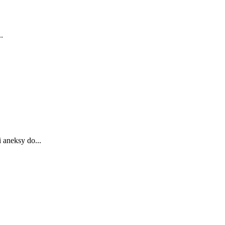
.
 aneksy do...