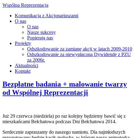
Wspólna Reprezentacja
Komunikacja z Akcjonariuszami
O nas
O nas
Nasze sukcesy
Popierają nas
Projekty
Odszkodowanie za zamianę akcji w latach 2009-2010
Odszkodowanie za niewypłaconą Dywidendę z PZU
za 2006r.
Aktualności
Kontakt
Bezpłatne badania + malowanie twarzy
od Wspólnej Reprezentacji
Już 29 czerwca (niedziela) po raz kolejny będziemy bawić się z
mieszkańcami Bełchatowa podczas Dni Bełchatowa 2014.
Serdecznie zapraszamy do naszego namiotu. Dla najmłodszych
przygotowany będzie kącik malucha, w którym nasza animatorka