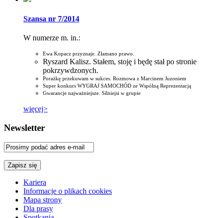
Szansa nr 7/2014
W numerze m. in.:
Ewa Kopacz przyznaje. Złamano prawo.
Ryszard Kalisz. Stałem, stoję i będę stał po stronie
pokrzywdzonych.
Porażkę przekuwam w sukces. Rozmowa z Marcinem Juzoniem
Super konkurs WYGRAJ SAMOCHÓD ze Wspólną Reprezentacją
Gwarancje najważniejsze. Silniejsi w grupie
więcej>
Newsletter
Kariera
Informacje o plikach cookies
Mapa strony
Dla prasy
Spotkania