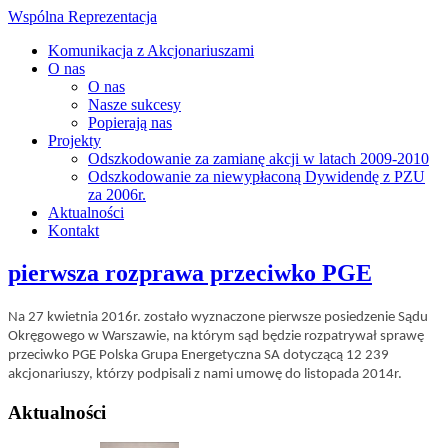
Wspólna Reprezentacja
Komunikacja z Akcjonariuszami
O nas
O nas
Nasze sukcesy
Popierają nas
Projekty
Odszkodowanie za zamianę akcji w latach 2009-2010
Odszkodowanie za niewypłaconą Dywidendę z PZU
za 2006r.
Aktualności
Kontakt
pierwsza rozprawa przeciwko PGE
Na 27 kwietnia 2016r. zostało wyznaczone pierwsze posiedzenie Sądu
Okręgowego w Warszawie, na którym sąd będzie rozpatrywał sprawę
przeciwko PGE Polska Grupa Energetyczna SA dotyczącą 12 239
akcjonariuszy, którzy podpisali z nami umowę do listopada 2014r.
Aktualności