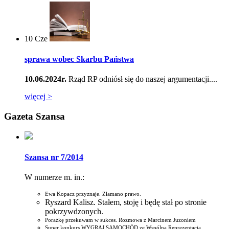
10
Cze
sprawa wobec Skarbu Państwa
10.06.2024r.
Rząd RP odniósł się do naszej argumentacji....
więcej >
Gazeta Szansa
Szansa nr 7/2014
W numerze m. in.:
Ewa Kopacz przyznaje. Złamano prawo.
Ryszard Kalisz. Stałem, stoję i będę stał po stronie
pokrzywdzonych.
Porażkę przekuwam w sukces. Rozmowa z Marcinem Juzoniem
Super konkurs WYGRAJ SAMOCHÓD ze Wspólną Reprezentacją