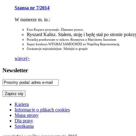
Szansa nr 7/2014
W numerze m. in.:
Ewa Kopacz przyznaje. Złamano prawo.
Ryszard Kalisz. Stałem, stoję i będę stał po stronie pok
Porażkę przekuwam w sukces. Rozmowa z Marcinem Juzoniem
Super konkurs WYGRAJ SAMOCHÓD ze Wspólną Reprezentacją
Gwarancje najważniejsze. Silniejsi w grupie
więcej>
Newsletter
Kariera
Informacje o plikach cookies
Mapa strony
Dla prasy
Spotkania