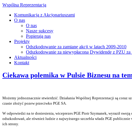
Wspólna Reprezentacja
Komunikacja z Akcjonariuszami
O nas
O nas
Nasze sukcesy
Popierają nas
Projekty
Odszkodowanie za zamianę akcji w latach 2009-2010
Odszkodowanie za niewypłaconą Dywidendę z PZU za 
Aktualności
Kontakt
Ciekawa polemika w Pulsie Biznesu na te
Możemy jednoznacznie stwierdzić. Działania Wspólnej Reprezentacji są coraz sz
czasie złożyć pozew przeciwko PGE SA.
W odpowiedzi na te doniesienia, wiceprezes PGE Piotr Szymanek, wyraził swoją o
odszkodowań, ale również ludzie z najwyższego szczebla władz PGE publicznie wy
ich strony.