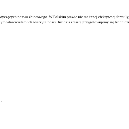
otyczących pozwu zbiorowego. W Polskim prawie nie ma innej efektywnej formuły,
łym właścicielem ich wierzytelności. Już dziś zresztą przygotowujemy się techni
.