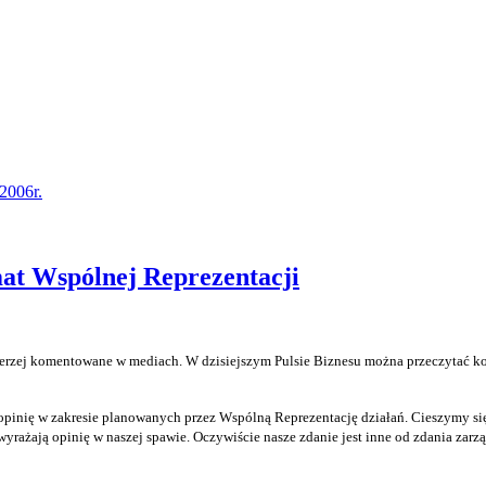
2006r.
mat Wspólnej Reprezentacji
erzej komentowane w mediach. W dzisiejszym Pulsie Biznesu można przeczytać kole
pinię w zakresie planowanych przez Wspólną Reprezentację działań. Cieszymy się,
rażają opinię w naszej spawie. Oczywiście nasze zdanie jest inne od zdania zarząd