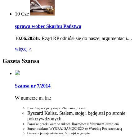
10
Cze
sprawa wobec Skarbu Państwa
10.06.2024r.
Rząd RP odniósł się do naszej argumentacji....
więcej >
Gazeta Szansa
Szansa nr 7/2014
W numerze m. in.:
Ewa Kopacz przyznaje. Złamano prawo.
Ryszard Kalisz. Stałem, stoję i będę stał po stronie
pokrzywdzonych.
Porażkę przekuwam w sukces. Rozmowa z Marcinem Juzoniem
Super konkurs WYGRAJ SAMOCHÓD ze Wspólną Reprezentacją
Gwarancje najważniejsze. Silniejsi w grupie