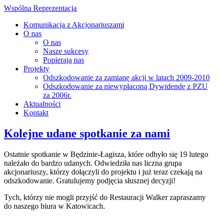
Wspólna Reprezentacja
Komunikacja z Akcjonariuszami
O nas
O nas
Nasze sukcesy
Popierają nas
Projekty
Odszkodowanie za zamianę akcji w latach 2009-2010
Odszkodowanie za niewypłaconą Dywidendę z PZU
za 2006r.
Aktualności
Kontakt
Kolejne udane spotkanie za nami
Ostatnie spotkanie w Będzinie-Łagisza, które odbyło się 19 lutego
należało do bardzo udanych. Odwiedziła nas liczna grupa
akcjonariuszy, którzy dołączyli do projektu i już teraz czekają na
odszkodowanie. Gratulujemy podjęcia słusznej decyzji!
Tych, którzy nie mogli przyjść do Restauracji Walker zapraszamy
do naszego biura w Katowicach.