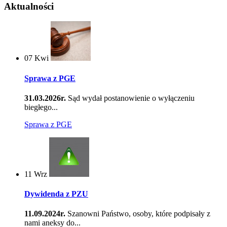
Aktualności
07
Kwi
Sprawa z PGE
31.03.2026r.
Sąd wydał postanowienie o wyłączeniu
biegłego...
Sprawa z PGE
11
Wrz
Dywidenda z PZU
11.09.2024r.
Szanowni Państwo, osoby, które podpisały z
nami aneksy do...