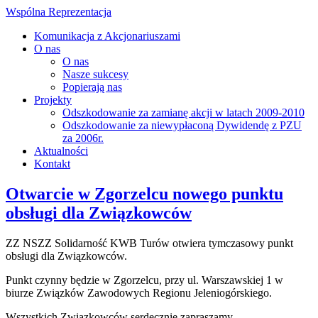
Wspólna Reprezentacja
Komunikacja z Akcjonariuszami
O nas
O nas
Nasze sukcesy
Popierają nas
Projekty
Odszkodowanie za zamianę akcji w latach 2009-2010
Odszkodowanie za niewypłaconą Dywidendę z PZU
za 2006r.
Aktualności
Kontakt
Otwarcie w Zgorzelcu nowego punktu
obsługi dla Związkowców
ZZ NSZZ Solidarność KWB Turów otwiera tymczasowy punkt
obsługi dla Związkowców.
Punkt czynny będzie w Zgorzelcu, przy ul. Warszawskiej 1 w
biurze Związków Zawodowych Regionu Jeleniogórskiego.
Wszystkich Związkowców serdecznie zapraszamy.