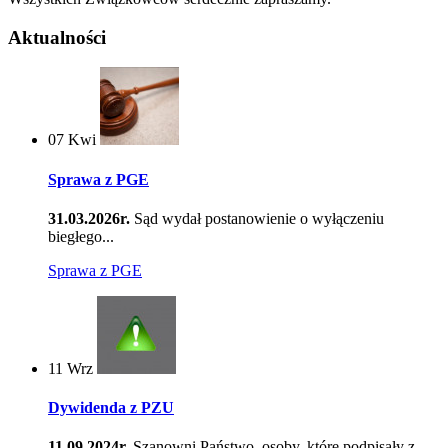
Aktualności
07
Kwi
Sprawa z PGE
31.03.2026r.
Sąd wydał postanowienie o wyłączeniu
biegłego...
Sprawa z PGE
11
Wrz
Dywidenda z PZU
11.09.2024r.
Szanowni Państwo, osoby, które podpisały z