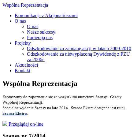
Wspólna Reprezentacja
Komunikacja z Akcjonariuszami
O nas
O nas
Nasze sukcesy
Popierają nas
Projekty
Odszkodowanie za zamianę akcji w latach 2009-2010
Odszkodowanie za niewypłaconą Dywidendę z PZU
za 2006r.
Aktualności
Kontakt
Wspólna Reprezentacja
Zapraszamy do zapoznania się ze wszystkimi numerami Szansy - Gazety
Wspólnej Reprezentacji.
Specjalne wydanie Szansy na lato 2014 - Szansa Ekstra dostępna jest tutaj -
Szansa Ekstra
.
Przeglądaj on-line
Szansa nr 7/2014