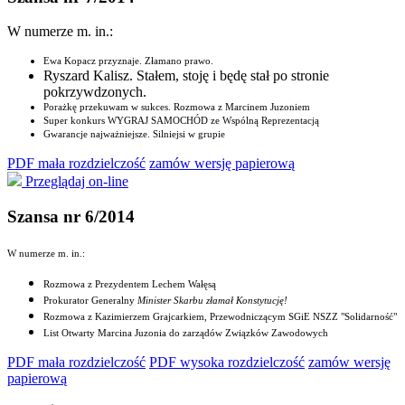
W numerze m. in.:
Ewa Kopacz przyznaje. Złamano prawo.
Ryszard Kalisz. Stałem, stoję i będę stał po stronie
pokrzywdzonych.
Porażkę przekuwam w sukces. Rozmowa z Marcinem Juzoniem
Super konkurs WYGRAJ SAMOCHÓD ze Wspólną Reprezentacją
Gwarancje najważniejsze. Silniejsi w grupie
PDF mała rozdzielczość
zamów wersję papierową
Przeglądaj on-line
Szansa nr 6/2014
W numerze m. in.:
Rozmowa z Prezydentem Lechem Wałęsą
Prokurator Generalny
Minister Skarbu złamał Konstytucję!
Rozmowa z Kazimierzem Grajcarkiem, Przewodniczącym SGiE NSZZ "Solidarność"
List Otwarty Marcina Juzonia do zarządów Związków Zawodowych
PDF mała rozdzielczość
PDF wysoka rozdzielczość
zamów wersję
papierową