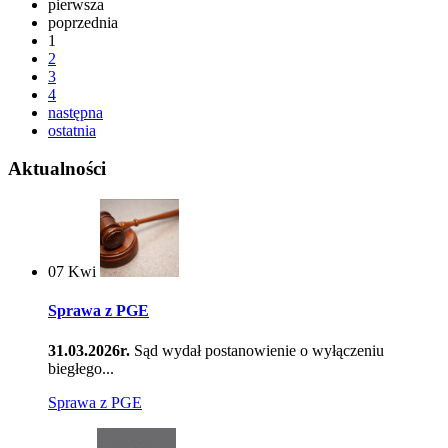
pierwsza
poprzednia
1
2
3
4
następna
ostatnia
Aktualności
07
Kwi
Sprawa z PGE
31.03.2026r.
Sąd wydał postanowienie o wyłączeniu
biegłego...
Sprawa z PGE