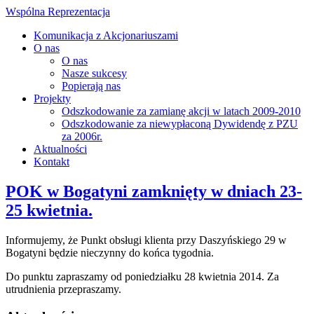
Wspólna Reprezentacja
Komunikacja z Akcjonariuszami
O nas
O nas
Nasze sukcesy
Popierają nas
Projekty
Odszkodowanie za zamianę akcji w latach 2009-2010
Odszkodowanie za niewypłaconą Dywidendę z PZU
za 2006r.
Aktualności
Kontakt
POK w Bogatyni zamknięty w dniach 23-
25 kwietnia.
Informujemy, że Punkt obsługi klienta przy Daszyńskiego 29 w
Bogatyni będzie nieczynny do końca tygodnia.
Do punktu zapraszamy od poniedziałku 28 kwietnia 2014. Za
utrudnienia przepraszamy.