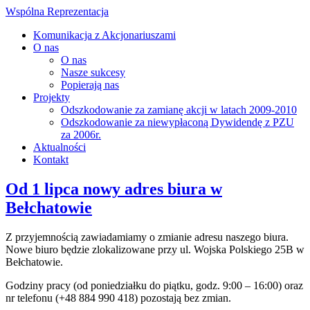
Wspólna Reprezentacja
Komunikacja z Akcjonariuszami
O nas
O nas
Nasze sukcesy
Popierają nas
Projekty
Odszkodowanie za zamianę akcji w latach 2009-2010
Odszkodowanie za niewypłaconą Dywidendę z PZU
za 2006r.
Aktualności
Kontakt
Od 1 lipca nowy adres biura w
Bełchatowie
Z przyjemnością zawiadamiamy o zmianie adresu naszego biura.
Nowe biuro będzie zlokalizowane przy ul. Wojska Polskiego 25B w
Bełchatowie.
Godziny pracy (od poniedziałku do piątku, godz. 9:00 – 16:00) oraz
nr telefonu (+48 884 990 418) pozostają bez zmian.