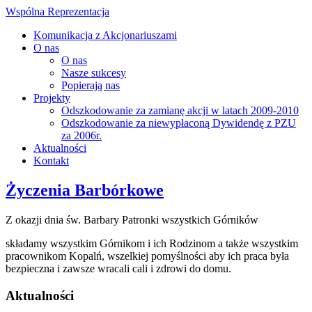
Wspólna Reprezentacja
Komunikacja z Akcjonariuszami
O nas
O nas
Nasze sukcesy
Popierają nas
Projekty
Odszkodowanie za zamianę akcji w latach 2009-2010
Odszkodowanie za niewypłaconą Dywidendę z PZU
za 2006r.
Aktualności
Kontakt
Życzenia Barbórkowe
Z okazji dnia św. Barbary Patronki wszystkich Górników
składamy wszystkim Górnikom i ich Rodzinom a także wszystkim
pracownikom Kopalń, wszelkiej pomyślności aby ich praca była
bezpieczna i zawsze wracali cali i zdrowi do domu.
Aktualności