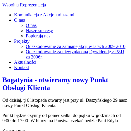
Wspólna Reprezentacja
Komunikacja z Akcjonariuszami
O nas
O nas
Nasze sukcesy
Popierają nas
Projekty
Odszkodowanie za zamianę akcji w latach 2009-2010
Odszkodowanie za niewypłaconą Dywidendę z PZU
za 2006r.
Aktualności
Kontakt
Bogatynia - otwieramy nowy Punkt
Obsługi Klienta
Od dzisiaj, tj 6 listopada otwarty jest przy ul. Daszyńskiego 29 nasz
nowy Punkt Obsługi Klienta.
Punkt będzie czynny od poniedziałku do piątku w godzinach od
9:00 do 17:00. W biurze na Państwa czekać będzie Pani Edyta.
Zapraszamy.