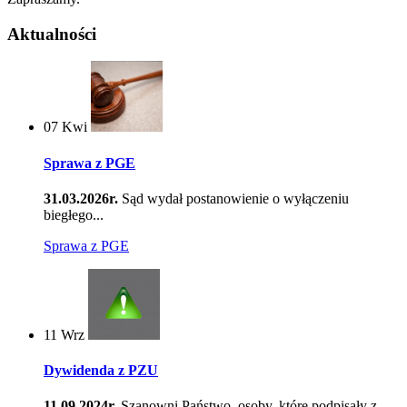
Aktualności
07
Kwi
Sprawa z PGE
31.03.2026r.
Sąd wydał postanowienie o wyłączeniu
biegłego...
Sprawa z PGE
11
Wrz
Dywidenda z PZU
11.09.2024r.
Szanowni Państwo, osoby, które podpisały z