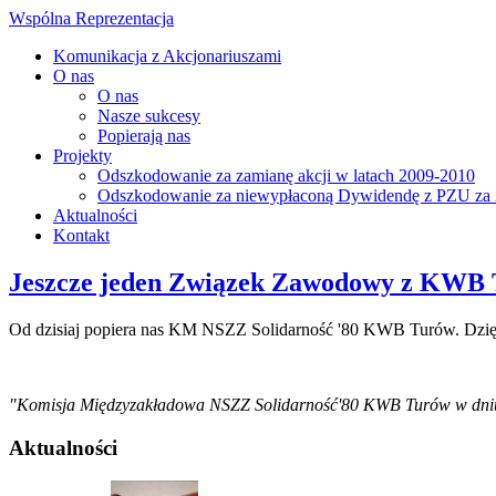
Wspólna Reprezentacja
Komunikacja z Akcjonariuszami
O nas
O nas
Nasze sukcesy
Popierają nas
Projekty
Odszkodowanie za zamianę akcji w latach 2009-2010
Odszkodowanie za niewypłaconą Dywidendę z PZU za 
Aktualności
Kontakt
Jeszcze jeden Związek Zawodowy z KWB T
Od dzisiaj popiera nas KM NSZZ Solidarność '80 KWB Turów. Dzię
"Komisja Międzyzakładowa NSZZ Solidarność'80 KWB Turów w dniu 09
Aktualności