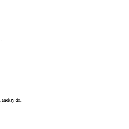
.
 aneksy do...