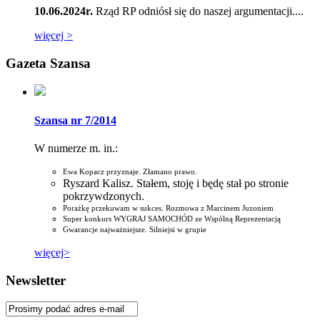
10.06.2024r.
Rząd RP odniósł się do naszej argumentacji....
więcej >
Gazeta Szansa
Szansa nr 7/2014
W numerze m. in.:
Ewa Kopacz przyznaje. Złamano prawo.
Ryszard Kalisz. Stałem, stoję i będę stał po stronie
pokrzywdzonych.
Porażkę przekuwam w sukces. Rozmowa z Marcinem Juzoniem
Super konkurs WYGRAJ SAMOCHÓD ze Wspólną Reprezentacją
Gwarancje najważniejsze. Silniejsi w grupie
więcej>
Newsletter