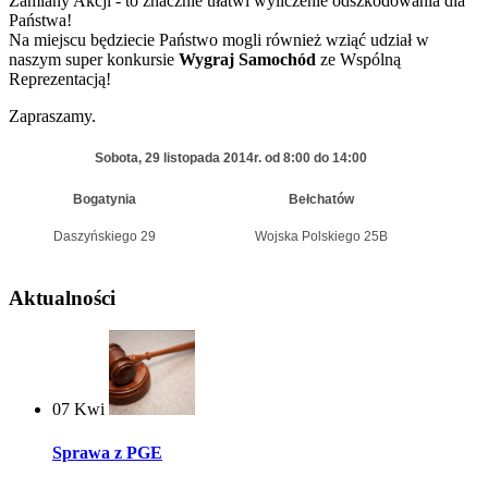
Zamiany Akcji - to znacznie ułatwi wyliczenie odszkodowania dla
Państwa!
Na miejscu będziecie Państwo mogli również wziąć udział w
naszym super konkursie
Wygraj Samochód
ze Wspólną
Reprezentacją!
Zapraszamy.
Sobota, 29 listopada 2014r.
od 8:00 do 14:00
Bogatynia
Bełchatów
Daszyńskiego 29
Wojska Polskiego 25B
Aktualności
07
Kwi
Sprawa z PGE