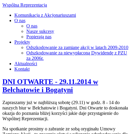
Wspólna Reprezentacja
Komunikacja z Akcjonariuszami
O nas
O nas
Nasze sukcesy
Popierają nas
Projekty
Odszkodowanie za zamianę akcji w latach 2009-2010
Odszkodowanie za niewypłaconą Dywidendę z PZU
za 2006r.
Aktualności
Kontakt
DNI OTWARTE - 29.11.2014 w
Bełchatowie i Bogatyni
Zapraszamy już w najbliższą sobotę (29.11) w godz. 8 - 14 do
naszych biur w Bełchatowie i Bogatyni. Dni Otwarte to doskonała
okazja do poznania bliżej korzyści jakie daje przystąpienie do
Wspólnej Reprezentacji.
Na spotkanie prosimy o zabranie ze sobą oryginału Umowy