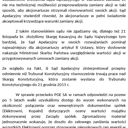
nie ma technicznej możliwości przeprowadzenia zamiany akcji w taki
sposób, aby akcjonariusze otrzymali równowartość swoich akcji. Sąd
Apelacyjny stwierdził również, że akcjonariusze w pełni świadomie
akceptowali krzywdzące warunki zamiany akcji.
Z takim stanowiskiem sądu nie zgadzamy się, dlatego też 21
listopada br. złożyliśmy Skargę Kasacyjną do Sądu Najwyższego tym
bardziej, że Sąd Apelacyjny w swoich rozważaniach pominął
najważniejszy dla akcjonariuszy artykuł 8 Ustawy, który dosłownie
nakazuje Ministrowi Skarbu Państwa uwzględnienie wartości akcji w
przygotowywanych umowach zamiany akcji.
Ze względu na fakt, iż Sąd Apelacyjny zinterpretował przepisy
odmiennie niż Trybunał Konstytucyjny równocześnie trwają prace nad
Skargą Konstytucyjną, która zostanie wysłana do Trybunału
Konstytucyjnego do 21 grudnia 2015 r.
W sprawie przeciwko PGE SA w ramach odpowiedzi na pozew
po 5 latach walki uzyskaliśmy dostęp do wycen wykonanych na
okoliczność połączenia oraz wewnętrznych dokumentów spółek
(Elektrowni, Kopalni) dotyczących oceny wartości majątku
dokonywanej przez Zarządy spółek. Zgromadzony materiał
jednoznacznie wskazuje, że doszło do celowego zaniżenia wartości
wszystkich Elektrowni poprzez stosowanie nierynkowych cen energii w