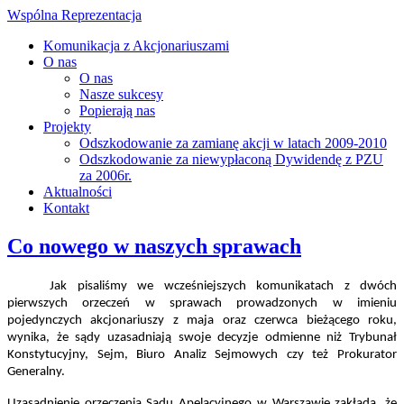
Wspólna Reprezentacja
Komunikacja z Akcjonariuszami
O nas
O nas
Nasze sukcesy
Popierają nas
Projekty
Odszkodowanie za zamianę akcji w latach 2009-2010
Odszkodowanie za niewypłaconą Dywidendę z PZU
za 2006r.
Aktualności
Kontakt
Co nowego w naszych sprawach
Jak pisaliśmy we wcześniejszych komunikatach z dwóch
pierwszych orzeczeń w sprawach prowadzonych w imieniu
pojedynczych akcjonariuszy z maja oraz czerwca bieżącego roku,
wynika, że sądy uzasadniają swoje decyzje odmienne niż Trybunał
Konstytucyjny, Sejm, Biuro Analiz Sejmowych czy też Prokurator
Generalny.
Uzasadnienie orzeczenia Sądu Apelacyjnego w Warszawie zakłada, że