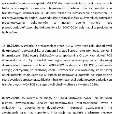
sprawozdania finansowe spółek z GK PGE do przekazania informacji czy w ramach
badania rocznych sprawozdań finansowych badano również kwestię cen
transferowych wyznaczając 30 dniowy termin na dostarczenie dokumentacji z
przeprowadzanych badań. Uwzględniając praktyki spółek audytorskich dotyczące
przechowywania dokumentów w naszej ocenie istnieje małe
prawdopodobieństwo, aby dokumenty z lat 2007-2014 były nadal w posiadaniu
tych spółek.
14.10.2020r.
W związku z przekazaniem przez PGE w lutym tego roku dodatkowej
dokumentacji dotyczącej korespondencji z 2008-2010 roku pomiędzy bankami
finansującymi Elektrownię Bełchatów oraz spółkami z Grupy Kapitałowej PGE
skierowaliśmy do Sądu dodatkowe wyjaśnienia wskazujące, że z załączonej
dokumentacji wynika, iż w latach 2008-2009 elektrownie z GK PGE sprzedawały
energię elektryczną po zaniżonej cenie. Równocześnie wskazaliśmy, że w naszej
opinii materiał znajdujący się w aktach postępowania pozwala na samodzielne
rozstrzygnięcie sprawy przez biegłych bez konieczności dodatkowego badania cen
transferowych w GK PGE co sugerowali biegli w piśmie z kwietnia 2020r.
03.09.2020r.
15 kwietnia br biegły dr Dawid Szutowski zwrócił się do Sądu
pismem zawierającym „analizę zapotrzebowania informacyjnego” wraz z
wnioskiem o udostępnienie dodatkowych informacji pozwalających na
zakończenie prac nad raportem. Informacje te, zgodnie z pismem biegłego