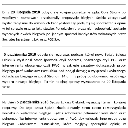
Dnia
20 listopada 2018
odbyło się kolejne posiedzenie sądu. Obie Strony po
wspólnych rozmowach przedstawiły propozycję biegłych. Sędzia zdecydował
wysłać zapytanie do wszystkich kandydatów czy podejmą się sporządzenia opinii
w tej sprawie oraz za jaką stawkę. Po udzieleniu przez nich odpowiedzi zostanie
wybranych dwóch biegłych po jednym spośród kandydatów wskazanych przez
Socrates Investment S.A. oraz PGE S.A.
5 października 2018
odbyła się rozprawa, podczas której nowy Sędzia Łukasz
Oleksiuk wysłuchał Stron (powoda czyli Socrates, pozwanego czyli PGE oraz
interwenienta ubocznego czyli PWC) w zakresie zarzutów dotyczących pracy
biegłego prof. Radosława Pastusiaka. Sąd podjął decyzję o wyłączeniu wybranego
dotychczas biegłego oraz dał Stronom 14 dni na próbę polubownego wspólnego
wyboru nowego biegłego. Termin kolejnej sprawy wyznaczono na 20 listopada
2018.
Na dzień
5 października 2018
Sędzia Łukasz Oleksiuk wyznaczył termin kolejnej
rozprawy. Do tego czasu Sędzia zbada dowody stron celem rozstrzygnięcia
wniosku o wyłączenie biegłego. Sądzia zobowiązał pełnomocników stron oraz
pełnomocnika interwenienta ubocznego tj. PwC, aby wskazały inne osoby poza
biegłym Radosławem Pastusiakiem, które mogłyby sporządzić opinię w