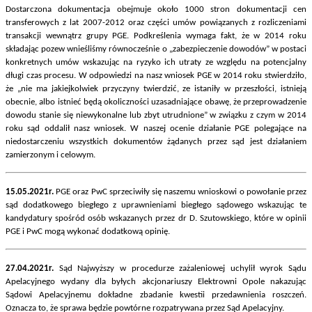
Dostarczona dokumentacja obejmuje około 1000 stron dokumentacji cen
transferowych z lat 2007-2012 oraz części umów powiązanych z rozliczeniami
transakcji wewnątrz grupy PGE. Podkreślenia wymaga fakt, że w 2014 roku
składając pozew wnieśliśmy równocześnie o „zabezpieczenie dowodów” w postaci
konkretnych umów wskazując na ryzyko ich utraty ze względu na potencjalny
długi czas procesu. W odpowiedzi na nasz wniosek PGE w 2014 roku stwierdziło,
że „nie ma jakiejkolwiek przyczyny twierdzić, ze istaniły w przeszłości, istnieją
obecnie, albo istnieć będą okoliczności uzasadniające obawę, że przeprowadzenie
dowodu stanie się niewykonalne lub zbyt utrudnione” w związku z czym w 2014
roku sąd oddalił nasz wniosek. W naszej ocenie działanie PGE polegające na
niedostarczeniu wszystkich dokumentów żądanych przez sąd jest działaniem
zamierzonym i celowym.
15.05.2021r.
PGE oraz PwC sprzeciwiły się naszemu wnioskowi o powołanie przez
sąd dodatkowego biegłego z uprawnieniami biegłego sądowego wskazując te
kandydatury spośród osób wskazanych przez dr D. Szutowskiego, które w opinii
PGE i PwC mogą wykonać dodatkową opinię.
27.04.2021r.
Sąd Najwyższy w procedurze zażaleniowej uchylił wyrok Sądu
Apelacyjnego wydany dla byłych akcjonariuszy Elektrowni Opole nakazując
Sądowi Apelacyjnemu dokładne zbadanie kwestii przedawnienia roszczeń.
Oznacza to, że sprawa będzie powtórne rozpatrywana przez Sąd Apelacyjny.