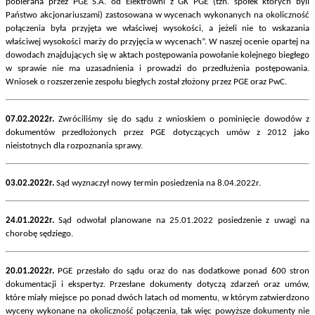
pobierana przez PGE S.A. od Elektrowni z GK PGE (tzn. spółek których byli
Państwo akcjonariuszami) zastosowana w wycenach wykonanych na okoliczność
połączenia była przyjęta we właściwej wysokości, a jeżeli nie to wskazania
właściwej wysokości marży do przyjęcia w wycenach”. W naszej ocenie opartej na
dowodach znajdujących się w aktach postępowania powołanie kolejnego biegłego
w sprawie nie ma uzasadnienia i prowadzi do przedłużenia postępowania.
Wniosek o rozszerzenie zespołu biegłych został złożony przez PGE oraz PwC.
07.02.2022r.
Zwróciliśmy się do sądu z wnioskiem o pominięcie dowodów z
dokumentów przedłożonych przez PGE dotyczących umów z 2012 jako
nieistotnych dla rozpoznania sprawy.
03.02.2022r.
Sąd wyznaczył nowy termin posiedzenia na 8.04.2022r.
24.01.2022r.
Sąd odwołał planowane na 25.01.2022 posiedzenie z uwagi na
chorobę sędziego.
20.01.2022r.
PGE przesłało do sądu oraz do nas dodatkowe ponad 600 stron
dokumentacji i ekspertyz. Przesłane dokumenty dotyczą zdarzeń oraz umów,
które miały miejsce po ponad dwóch latach od momentu, w którym zatwierdzono
wyceny wykonane na okoliczność połączenia, tak więc powyższe dokumenty nie