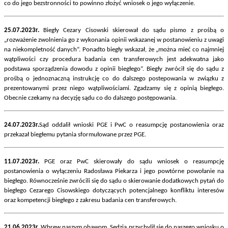
co do jego bezstronności to powinno złożyć wniosek o jego wyłączenie.
25.07.2023r.
Biegły Cezary Cisowski skierował do sądu pismo z prośbą o
„rozważenie zwolnienia go z wykonania opinii wskazanej w postanowieniu z uwagi
na niekompletność danych”. Ponadto biegły wskazał, że „można mieć co najmniej
wątpliwości czy procedura badania cen transferowych jest adekwatna jako
podstawa sporządzenia dowodu z opinii biegłego”. Biegły zwrócił się do sądu z
prośbą o jednoznaczną instrukcję co do dalszego postepowania w związku z
prezentowanymi przez niego wątpliwościami. Zgadzamy się z opinią biegłego.
Obecnie czekamy na decyzję sądu co do dalszego postępowania.
24.07.2023r.
Sąd oddalił wnioski PGE i PwC o reasumpcję postanowienia oraz
przekazał biegłemu pytania sformułowane przez PGE.
11.07.2023r.
PGE oraz PwC skierowały do sądu wniosek o reasumpcję
postanowienia o wyłączeniu Radosława Piekarza i jego powtórne powołanie na
biegłego. Równocześnie zwrócili się do sądu o skierowanie dodatkowych pytań do
biegłego Cezarego Cisowskiego dotyczących potencjalnego konfliktu interesów
oraz kompetencji biegłego z zakresu badania cen transferowych.
21.06.2023r.
Wbrew naszym obawom, Sędzia przychylił się do naszego wniosku o