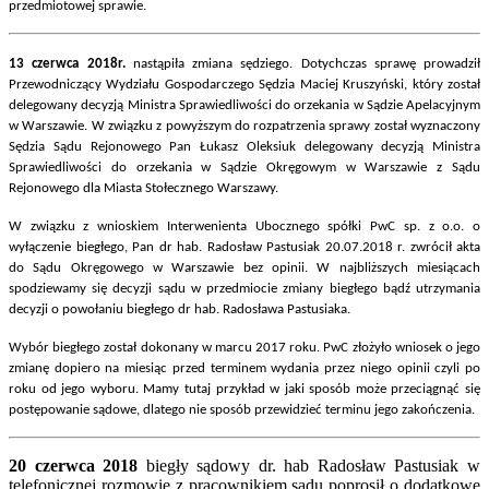
przedmiotowej sprawie.
13 czerwca 2018r.
nastąpiła zmiana sędziego. Dotychczas sprawę prowadził
Przewodniczący Wydziału Gospodarczego Sędzia Maciej Kruszyński, który został
delegowany decyzją Ministra Sprawiedliwości do orzekania w Sądzie Apelacyjnym
w Warszawie. W związku z powyższym do rozpatrzenia sprawy został wyznaczony
Sędzia Sądu Rejonowego Pan Łukasz Oleksiuk delegowany decyzją Ministra
Sprawiedliwości do orzekania w Sądzie Okręgowym w Warszawie z Sądu
Rejonowego dla Miasta Stołecznego Warszawy.
W związku z wnioskiem Interwenienta Ubocznego spółki PwC sp. z o.o. o
wyłączenie biegłego, Pan dr hab. Radosław Pastusiak 20.07.2018 r. zwrócił akta
do Sądu Okręgowego w Warszawie bez opinii. W najbliższych miesiącach
spodziewamy się decyzji sądu w przedmiocie zmiany biegłego bądź utrzymania
decyzji o powołaniu biegłego dr hab. Radosława Pastusiaka.
Wybór biegłego został dokonany w marcu 2017 roku. PwC złożyło wniosek o jego
zmianę dopiero na miesiąc przed terminem wydania przez niego opinii czyli po
roku od jego wyboru. Mamy tutaj przykład w jaki sposób może przeciągnąć się
postępowanie sądowe, dlatego nie sposób przewidzieć terminu jego zakończenia.
20 czerwca 2018
biegły sądowy dr. hab Radosław Pastusiak w
telefonicznej rozmowie z pracownikiem sądu poprosił o dodatkowe