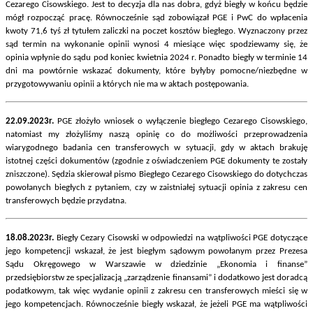
Cezarego Cisowskiego. Jest to decyzja dla nas dobra, gdyż biegły w końcu będzie
mógł rozpocząć pracę. Równocześnie sąd zobowiązał PGE i PwC do wpłacenia
kwoty 71,6 tyś zł tytułem zaliczki na poczet kosztów biegłego. Wyznaczony przez
sąd termin na wykonanie opinii wynosi 4 miesiące więc spodziewamy się, że
opinia wpłynie do sądu pod koniec kwietnia 2024 r. Ponadto biegły w terminie 14
dni ma powtórnie wskazać dokumenty, które byłyby pomocne/niezbędne w
przygotowywaniu opinii a których nie ma w aktach postępowania.
22.09.2023r.
PGE złożyło wniosek o wyłączenie biegłego Cezarego Cisowskiego,
natomiast my złożyliśmy naszą opinię co do możliwości przeprowadzenia
wiarygodnego badania cen transferowych w sytuacji, gdy w aktach brakuję
istotnej części dokumentów (zgodnie z oświadczeniem PGE dokumenty te zostały
zniszczone). Sędzia skierował pismo Biegłego Cezarego Cisowskiego do dotychczas
powołanych biegłych z pytaniem, czy w zaistniałej sytuacji opinia z zakresu cen
transferowych będzie przydatna.
18.08.2023r.
Biegły Cezary Cisowski w odpowiedzi na wątpliwości PGE dotyczące
jego kompetencji wskazał, że jest biegłym sądowym powołanym przez Prezesa
Sądu Okręgowego w Warszawie w dziedzinie „Ekonomia i finanse”
przedsiębiorstw ze specjalizacją „zarządzenie finansami” i dodatkowo jest doradcą
podatkowym, tak więc wydanie opinii z zakresu cen transferowych mieści się w
jego kompetencjach. Równocześnie biegły wskazał, że jeżeli PGE ma wątpliwości