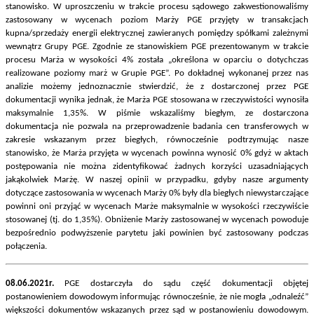
stanowisko. W uproszczeniu w trakcie procesu sądowego zakwestionowaliśmy
zastosowany w wycenach poziom Marży PGE przyjęty w transakcjach
kupna/sprzedaży energii elektrycznej zawieranych pomiędzy spółkami zależnymi
wewnątrz Grupy PGE. Zgodnie ze stanowiskiem PGE prezentowanym w trakcie
procesu Marża w wysokości 4% została „określona w oparciu o dotychczas
realizowane poziomy marż w Grupie PGE”. Po dokładnej wykonanej przez nas
analizie możemy jednoznacznie stwierdzić, że z dostarczonej przez PGE
dokumentacji wynika jednak, że Marża PGE stosowana w rzeczywistości wynosiła
maksymalnie 1,35%. W piśmie wskazaliśmy biegłym, ze dostarczona
dokumentacja nie pozwala na przeprowadzenie badania cen transferowych w
zakresie wskazanym przez biegłych, równocześnie podtrzymując nasze
stanowisko, że Marża przyjęta w wycenach powinna wynosić 0% gdyż w aktach
postępowania nie można zidentyfikować żadnych korzyści uzasadniających
jakąkolwiek Marżę. W naszej opinii w przypadku, gdyby nasze argumenty
dotyczące zastosowania w wycenach Marży 0% były dla biegłych niewystarczające
powinni oni przyjąć w wycenach Marże maksymalnie w wysokości rzeczywiście
stosowanej (tj. do 1,35%). Obniżenie Marży zastosowanej w wycenach powoduje
bezpośrednio podwyższenie parytetu jaki powinien być zastosowany podczas
połączenia.
08.06.2021r.
PGE dostarczyła do sądu część dokumentacji objętej
postanowieniem dowodowym informując równocześnie, że nie mogła „odnaleźć”
większości dokumentów wskazanych przez sąd w postanowieniu dowodowym.