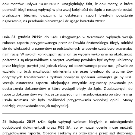
dokumentów upływa 14.02.2020r. Uwzględniając fakt, iż dokumenty, o które
poprosili biegli muszą wpłynąć w pierwszej kolejności do Sądu a następnie zostać
przekazane biegłym, uważamy, iż ostateczny raport biegłych powstanie
najwcześniej na przełomie pierwszego i drugiego kwartału 2020r.
Dnia
31 grudnia 2019r.
do Sądu Okręgowego w Warszawie wpłynęła wersja
robocza raportu przygotowanego przez dr Dawida Szutowskiego. Biegły odniósł
się do większości argumentów przedstawionych w pozwie częściowo przyznając
nam rację. W swoich konkluzjach uznał on, że wyceny wykonane na okoliczność
połączenia są nieprawidłowe a parytet wymiany powinien być wyższy. Obliczony
przez biegłego parytet jest jednak niższy od oczekiwanego przez nas, głównie ze
względu na brak możliwości odniesienia się przez biegłego do argumentów
dotyczących transferowania zysków pomiędzy spółkami wewnątrz grupy PGE.
Wersja ostateczna raportu obejmująca wszystkie argumenty powstanie po
dostarczeniu dokumentów, o które wystąpił biegły do Sądu. Z załączonych do
raportu dokumentów wynika, że ze względu na inne zobowiązania po stronie mgr
Pawła Kolmana nie było możliwości przygotowania wspólnej opinii. Mamy
nadzieję, że powstanie ona jak najszybciej.
28 listopada 2019 r.-
Do Sądu wpłynął wniosek biegłych o udostępnienie
dodatkowej dokumentacji przez PGE SA, co w naszej ocenie może opóźnić
przygotowanie raportu. Obecnie czekamy na przekazanie przez sąd złożonego