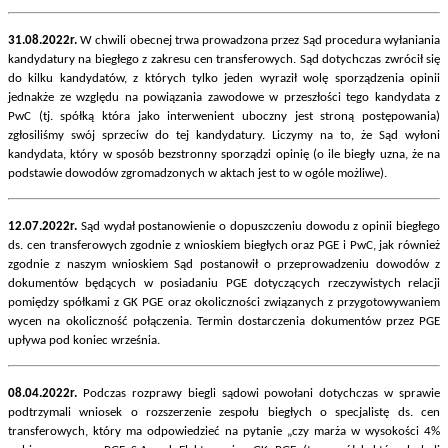
31.08.2022r.
W chwili obecnej trwa prowadzona przez Sąd procedura wyłaniania
kandydatury na biegłego z zakresu cen transferowych. Sąd dotychczas zwrócił się
do kilku kandydatów, z których tylko jeden wyraził wolę sporządzenia opinii
jednakże ze względu na powiązania zawodowe w przeszłości tego kandydata z
PwC (tj. spółką która jako interwenient uboczny jest stroną postępowania)
zgłosiliśmy swój sprzeciw do tej kandydatury. Liczymy na to, że Sąd wyłoni
kandydata, który w sposób bezstronny sporządzi opinię (o ile biegły uzna, że na
podstawie dowodów zgromadzonych w aktach jest to w ogóle możliwe).
12.07.2022r.
Sąd wydał postanowienie o dopuszczeniu dowodu z opinii biegłego
ds. cen transferowych zgodnie z wnioskiem biegłych oraz PGE i PwC, jak również
zgodnie z naszym wnioskiem Sąd postanowił o przeprowadzeniu dowodów z
dokumentów będących w posiadaniu PGE dotyczących rzeczywistych relacji
pomiędzy spółkami z GK PGE oraz okoliczności związanych z przygotowywaniem
wycen na okoliczność połączenia. Termin dostarczenia dokumentów przez PGE
upływa pod koniec września.
08.04.2022r.
Podczas rozprawy biegli sądowi powołani dotychczas w sprawie
podtrzymali wniosek o rozszerzenie zespołu biegłych o specjalistę ds. cen
transferowych, który ma odpowiedzieć na pytanie „czy marża w wysokości 4%