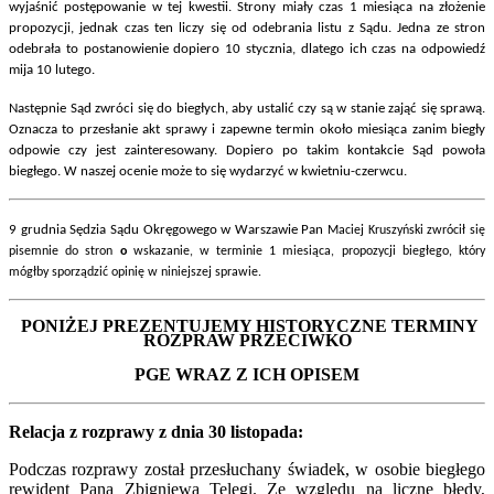
wyjaśnić postępowanie w tej kwestii. Strony miały czas 1 miesiąca na złożenie
propozycji, jednak czas ten liczy się od odebrania listu z Sądu. Jedna ze stron
odebrała to postanowienie dopiero 10 stycznia, dlatego ich czas na odpowiedź
mija 10 lutego.
Następnie Sąd zwróci się do biegłych, aby ustalić czy są w stanie zająć się sprawą.
Oznacza to przesłanie akt sprawy i zapewne termin około miesiąca zanim biegły
odpowie czy jest zainteresowany. Dopiero po takim kontakcie Sąd powoła
biegłego. W naszej ocenie może to się wydarzyć w kwietniu-czerwcu.
9 grudnia Sędzia Sądu Okręgowego w Warszawie Pan
Maciej Kruszyński
zwrócił się
pisemnie do stron
o
wskazanie, w terminie 1 miesiąca, propozycji biegłego, który
mógłby sporządzić opinię w niniejszej sprawie.
PONIŻEJ PREZENTUJEMY HISTORYCZNE TERMINY
ROZPRAW PRZECIWKO
PGE WRAZ Z ICH OPISEM
Relacja z rozprawy z dnia 30 listopada:
Podczas rozprawy został przesłuchany świadek, w osobie biegłego
rewident Pana Zbigniewa Telegi. Ze względu na liczne błędy,