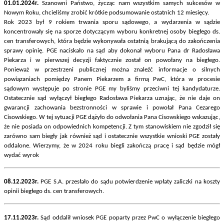
01.01.2024r.
Szanowni Państwo, życząc nam wszystkim samych sukcesów w
Nowym Roku, chcieliśmy zrobić krótkie podsumowanie ostatnich 12 miesięcy.
Rok 2023 był 9 rokiem trwania sporu sądowego, a wydarzenia w sądzie
koncentrowały się na sporze dotyczącym wyboru konkretnej osoby biegłego ds.
cen transferowych, która będzie wykonywała ostatnią brakującą do zakończenia
sprawy opinię. PGE naciskało na sąd aby dokonał wyboru Pana dr Radosława
Piekarza i w pierwszej decyzji faktycznie został on powołany na biegłego.
Ponieważ w przestrzeni publicznej można znaleźć informacje o silnych
powiązaniach pomiędzy Panem Piekarzem a firmą PwC, która w procesie
sądowym występuje po stronie PGE my byliśmy przeciwni tej kandydaturze.
Ostatecznie sąd wyłączył biegłego Radosława Piekarza uznając, że nie daje on
gwarancji zachowania bezstronności w sprawie i powołał Pana Cezarego
Cisowskiego. W tej sytuacji PGE dążyło do odwołania Pana Cisowskiego wskazując,
że nie posiada on odpowiednich kompetencji. Z tym stanowiskiem nie zgodził się
zarówno sam biegły jak również sąd i ostatecznie wszystkie wnioski PGE zostały
oddalone. Wierzymy, że w 2024 roku biegli zakończą pracę i sąd będzie mógł
wydać wyrok
08.12.2023r.
PGE S.A. przesłało do sądu potwierdzenie wpłaty zaliczki na koszty
opinii biegłego ds. cen transferowych.
17.11.2023r.
Sąd oddalił wniosek PGE poparty przez PwC o wyłączenie biegłego