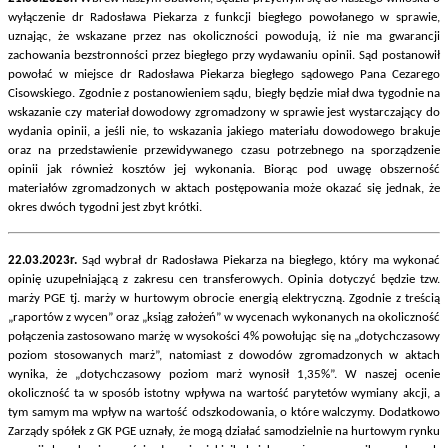
wyłączenie dr Radosława Piekarza z funkcji biegłego powołanego w sprawie,
uznając, że wskazane przez nas okoliczności powodują, iż nie ma gwarancji
zachowania bezstronności przez biegłego przy wydawaniu opinii. Sąd postanowił
powołać w miejsce dr Radosława Piekarza biegłego sądowego Pana Cezarego
Cisowskiego. Zgodnie z postanowieniem sądu, biegły będzie miał dwa tygodnie na
wskazanie czy materiał dowodowy zgromadzony w sprawie jest wystarczający do
wydania opinii, a jeśli nie, to wskazania jakiego materiału dowodowego brakuje
oraz na przedstawienie przewidywanego czasu potrzebnego na sporządzenie
opinii jak również kosztów jej wykonania. Biorąc pod uwagę obszerność
materiałów zgromadzonych w aktach postępowania może okazać się jednak, że
okres dwóch tygodni jest zbyt krótki.
22.03.2023r.
Sąd wybrał dr Radosława Piekarza na biegłego, który ma wykonać
opinię uzupełniającą z zakresu cen transferowych. Opinia dotyczyć będzie tzw.
marży PGE tj. marży w hurtowym obrocie energią elektryczną. Zgodnie z treścią
„raportów z wycen” oraz „ksiąg założeń” w wycenach wykonanych na okoliczność
połączenia zastosowano marżę w wysokości 4% powołując się na „dotychczasowy
poziom stosowanych marż”, natomiast z dowodów zgromadzonych w aktach
wynika, że „dotychczasowy poziom marż wynosił 1,35%”. W naszej ocenie
okoliczność ta w sposób istotny wpływa na wartość parytetów wymiany akcji, a
tym samym ma wpływ na wartość odszkodowania, o które walczymy. Dodatkowo
Zarządy spółek z GK PGE uznały, że mogą działać samodzielnie na hurtowym rynku