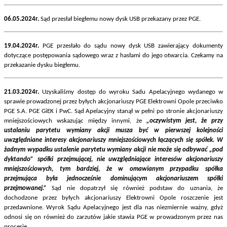
06.05.2024r.
Sąd przesłał biegłemu nowy dysk USB przekazany przez PGE.
19.04.2024r.
PGE przesłało do sądu nowy dysk USB zawierający dokumenty
dotyczące postępowania sądowego wraz z hasłami do jego otwarcia. Czekamy na
przekazanie dysku biegłemu.
21.03.2024r.
Uzyskaliśmy dostęp do wyroku Sadu Apelacyjnego wydanego w
sprawie prowadzonej przez byłych akcjonariuszy PGE Elektrowni Opole przeciwko
PGE S.A. PGE GiEK i PwC. Sąd Apelacyjny stanął w pełni po stronie akcjonariuszy
mniejszościowych wskazując między innymi, że
„oczywistym jest, że przy
ustalaniu parytetu wymiany akcji musza być w pierwszej kolejności
uwzględniane interesy akcjonariuszy mniejszościowych łączących się spółek. W
żadnym wypadku ustalenie parytetu wymiany akcji nie może się odbywać „pod
dyktando” spółki przejmującej, nie uwzględniające interesów akcjonariuszy
mniejszościowych, tym bardziej, że w omawianym przypadku spółka
przejmująca była jednocześnie dominującym akcjonariuszem spółki
przejmowanej.”
Sąd nie dopatrzył się również podstaw do uznania, że
dochodzone przez byłych akcjonariuszy Elektrowni Opole roszczenie jest
przedawnione. Wyrok Sądu Apelacyjnego jest dla nas niezmiernie ważny, gdyż
odnosi się on również do zarzutów jakie stawia PGE w prowadzonym przez nas
procesie.