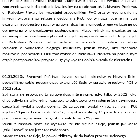
energii bez konieczności płacenia jakiejkolwiek marży, co wynika z danych
zaprezentowanych dla potrzeb tzw. testów na utratę wartości aktywów. Ponieważ
dr Radosław Piekarz był wcześniej pracownikiem PwC oraz w jego profilu na
linkedin widoczne są relacje z osobami z PwC, co w naszej ocenie nie daje
gwarancji jego bezstronności w sprawie, złożyliśmy wniosek o jego wyłączenie od
opiniowania w prowadzonym postępowaniu. Mając jednak na uwadze, że już
wcześniej informowaliśmy sąd o wskazanych wyżej okolicznościach dotyczących
dr Radosława Piekarza, należy zakładać, że wniosek ten zostanie oddalony.
Wniosek o wyłączenie biegłego musieliśmy jednak złożyć, aby zachować
możliwość podnoszenia zarzutów wobec dr Radosława Piekarza na późniejszym
etapie postępowania w przypadku gdyby wydana opinia okazała się nierzetelna.
01.01.2023r.
Szanowni Państwo, życząc samych sukcesów w Nowym Roku,
pozwoliliśmy sobie podsumować aktywność Sądu w sprawie przeciwko PGE w
2022 roku.
Sąd stara się prowadzić tą sprawę dość intensywnie, gdyż tylko w 2022 roku,
choć odbyła się tylko jedna rozprawa to odnotowano w systemie 169 czynności z
czego Sąd wydał 2 postanowienia, 26 zarządzeń, wysłał 77 różnych pism, PGE
wysłało 10 pism do nas i sądu, PwC 9, a my skierowaliśmy 12 pism do sądu i stron
postępowania, natomiast biegli skierowali do sądu 25 pism.
Wielu z Państwa może się wydawać, że nic się nie dzieje, jednak jak widać
„zakulisowo” pracy jest naprawdę sporo.
Mamy szczerą nadzieję, że powoli zbliżamy się do końca procesu sądowego.