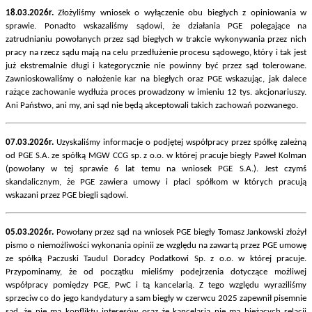
18.03.2026r.
Złożyliśmy wniosek o wyłączenie obu biegłych z opiniowania w
sprawie. Ponadto wskazaliśmy sądowi, że działania PGE polegające na
zatrudnianiu powołanych przez sąd biegłych w trakcie wykonywania przez nich
pracy na rzecz sądu mają na celu przedłużenie procesu sądowego, który i tak jest
już ekstremalnie długi i kategorycznie nie powinny być przez sąd tolerowane.
Zawnioskowaliśmy o nałożenie kar na biegłych oraz PGE wskazując, jak dalece
rażące zachowanie wydłuża proces prowadzony w imieniu 12 tys. akcjonariuszy.
Ani Państwo, ani my, ani sąd nie będą akceptowali takich zachowań pozwanego.
07.03.2026r.
Uzyskaliśmy informacje o podjętej współpracy przez spółkę zależną
od PGE S.A. ze spółką MGW CCG sp. z o.o. w której pracuje biegły Paweł Kolman
(powołany w tej sprawie 6 lat temu na wniosek PGE S.A.). Jest czymś
skandalicznym, że PGE zawiera umowy i płaci spółkom w których pracują
wskazani przez PGE biegli sądowi.
05.03.2026r.
Powołany przez sąd na wniosek PGE biegły Tomasz Jankowski złożył
pismo o niemożliwości wykonania opinii ze względu na zawartą przez PGE umowę
ze spółką Paczuski Taudul Doradcy Podatkowi Sp. z o.o. w której pracuje.
Przypominamy, że od początku mieliśmy podejrzenia dotyczące możliwej
współpracy pomiędzy PGE, PwC i tą kancelarią. Z tego względu wyraziliśmy
sprzeciw co do jego kandydatury a sam biegły w czerwcu 2025 zapewnił pisemnie
sąd, że nie ma konfliktu interesów oraz że kancelaria nie ma bieżących relacji