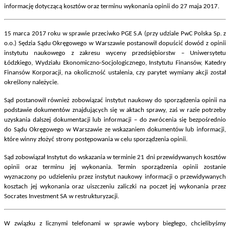
informację dotyczącą kosztów oraz terminu wykonania opinii do 27 maja 2017.
15 marca 2017 roku w sprawie przeciwko PGE S.A (przy udziale PwC Polska Sp. z
o.o.) Sędzia Sądu Okręgowego w Warszawie postanowił dopuścić dowód z opinii
instytutu naukowego z zakresu wyceny przedsiębiorstw – Uniwersytetu
Łódzkiego, Wydziału Ekonomiczno-Socjologicznego, Instytutu Finansów, Katedry
Finansów Korporacji, na okoliczność ustalenia, czy parytet wymiany akcji został
określony należycie.
Sąd postanowił również zobowiązać instytut naukowy do sporządzenia opinii na
podstawie dokumentów znajdujących się w aktach sprawy, zaś w razie potrzeby
uzyskania dalszej dokumentacji lub informacji – do zwrócenia się bezpośrednio
do Sądu Okręgowego w Warszawie ze wskazaniem dokumentów lub informacji,
które winny złożyć strony postępowania w celu sporządzenia opinii.
Sąd zobowiązał Instytut do wskazania w terminie 21 dni przewidywanych kosztów
opinii oraz terminu jej wykonania. Termin sporządzenia opinii zostanie
wyznaczony po udzieleniu przez instytut naukowy informacji o przewidywanych
kosztach jej wykonania oraz uiszczeniu zaliczki na poczet jej wykonania przez
Socrates Investment SA w restrukturyzacji.
W związku z licznymi telefonami w sprawie wybory biegłego, chcielibyśmy