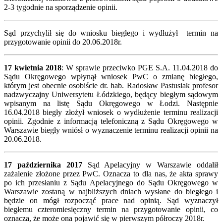
2-3 tygodnie na sporządzenie opinii.
Sąd przychylił się do wniosku biegłego i wydłużył termin na
przygotowanie opinii do 20.06.2018r.
17 kwietnia 2018
: W sprawie przeciwko PGE S.A. 11.04.2018 do
Sądu Okręgowego wpłynął wniosek PwC o zmianę biegłego,
którym jest obecnie osobiście dr. hab. Radosław Pastusiak profesor
nadzwyczajny Uniwersytetu Łódzkiego, będący biegłym sądowym
wpisanym na listę Sądu Okręgowego w Łodzi. Następnie
16.04.2018 biegły złożył wniosek o wydłużenie terminu realizacji
opinii. Zgodnie z informacją telefoniczną z Sądu Okręgowego w
Warszawie biegły wniósł o wyznaczenie terminu realizacji opinii na
20.06.2018.
17 października 2017
Sąd Apelacyjny w Warszawie oddalił
zażalenie złożone przez PwC. Oznacza to dla nas, że akta sprawy
po ich przesłaniu z Sądu Apelacyjnego do Sądu Okręgowego w
Warszawie zostaną w najbliższych dniach wysłane do biegłego i
będzie on mógł rozpocząć prace nad opinią. Sąd wyznaczył
biegłemu czteromiesięczny termin na przygotowanie opinii, co
oznacza, że może ona pojawić się w pierwszym półroczy 2018r.