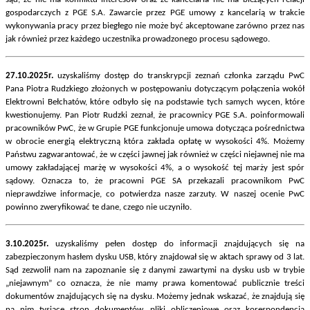
gospodarczych z PGE S.A. Zawarcie przez PGE umowy z kancelarią w trakcie
wykonywania pracy przez biegłego nie może być akceptowane zarówno przez nas
jak również przez każdego uczestnika prowadzonego procesu sądowego.
27.10.2025r.
uzyskaliśmy dostęp do transkrypcji zeznań członka zarządu PwC
Pana Piotra Rudzkiego złożonych w postępowaniu dotyczącym połączenia wokół
Elektrowni Bełchatów, które odbyło się na podstawie tych samych wycen, które
kwestionujemy. Pan Piotr Rudzki zeznał, że pracownicy PGE S.A. poinformowali
pracowników PwC, że w Grupie PGE funkcjonuje umowa dotycząca pośrednictwa
w obrocie energią elektryczną która zakłada opłatę w wysokości 4%. Możemy
Państwu zagwarantować, że w części jawnej jak również w części niejawnej nie ma
umowy zakładającej marżę w wysokości 4%, a o wysokość tej marży jest spór
sądowy. Oznacza to, że pracowni PGE SA przekazali pracownikom PwC
nieprawdziwe informacje, co potwierdza nasze zarzuty. W naszej ocenie PwC
powinno zweryfikować te dane, czego nie uczyniło.
3.10.2025r.
uzyskaliśmy pełen dostęp do informacji znajdujących się na
zabezpieczonym hasłem dysku USB, który znajdował się w aktach sprawy od 3 lat.
Sąd zezwolił nam na zapoznanie się z danymi zawartymi na dysku usb w trybie
„niejawnym” co oznacza, że nie mamy prawa komentować publicznie treści
dokumentów znajdujących się na dysku. Możemy jednak wskazać, że znajdują się
na nim tysiące stron dokumentów, pliki obliczeniowe oraz korespondencja