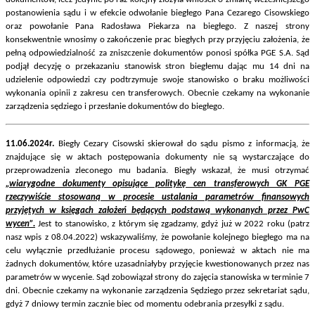
postanowienia sądu i w efekcie odwołanie biegłego Pana Cezarego Cisowskiego
oraz powołanie Pana Radosława Piekarza na biegłego. Z naszej strony
konsekwentnie wnosimy o zakończenie prac biegłych przy przyjęciu założenia, że
pełną odpowiedzialność za zniszczenie dokumentów ponosi spółka PGE S.A. Sąd
podjął decyzję o przekazaniu stanowisk stron biegłemu dając mu 14 dni na
udzielenie odpowiedzi czy podtrzymuje swoje stanowisko o braku możliwości
wykonania opinii z zakresu cen transferowych. Obecnie czekamy na wykonanie
zarządzenia sędziego i przesłanie dokumentów do biegłego.
11.06.2024r.
Biegły Cezary Cisowski skierował do sądu pismo z informacją, że
znajdujące się w aktach postępowania dokumenty nie są wystarczające do
przeprowadzenia zleconego mu badania. Biegły wskazał, że musi otrzymać
„wiarygodne dokumenty opisujące politykę cen transferowych GK PGE
rzeczywiście stosowaną w procesie ustalania parametrów finansowych
przyjętych w księgach założeń będących podstawą wykonanych przez PwC
wycen”.
Jest to stanowisko, z którym się zgadzamy, gdyż już w 2022 roku (patrz
nasz wpis z 08.04.2022) wskazywaliśmy, że powołanie kolejnego biegłego ma na
celu wyłącznie przedłużanie procesu sądowego, ponieważ w aktach nie ma
żadnych dokumentów, które uzasadniałyby przyjęcie kwestionowanych przez nas
parametrów w wycenie. Sąd zobowiązał strony do zajęcia stanowiska w terminie 7
dni. Obecnie czekamy na wykonanie zarządzenia Sędziego przez sekretariat sądu,
gdyż 7 dniowy termin zacznie biec od momentu odebrania przesyłki z sądu.