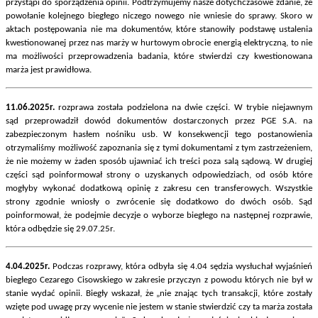
przystąpi do sporządzenia opinii. Podtrzymujemy nasze dotychczasowe zdanie, że
powołanie kolejnego biegłego niczego nowego nie wniesie do sprawy. Skoro w
aktach postępowania nie ma dokumentów, które stanowiły podstawę ustalenia
kwestionowanej przez nas marży w hurtowym obrocie energią elektryczną, to nie
ma możliwości przeprowadzenia badania, które stwierdzi czy kwestionowana
marża jest prawidłowa.
11.06.2025r.
rozprawa została podzielona na dwie części. W trybie niejawnym
sąd przeprowadził dowód dokumentów dostarczonych przez PGE S.A. na
zabezpieczonym hasłem nośniku usb. W konsekwencji tego postanowienia
otrzymaliśmy możliwość zapoznania się z tymi dokumentami z tym zastrzeżeniem,
że nie możemy w żaden sposób ujawniać ich treści poza salą sądową. W drugiej
części sąd poinformował strony o uzyskanych odpowiedziach, od osób które
mogłyby wykonać dodatkową opinię z zakresu cen transferowych. Wszystkie
strony zgodnie wniosły o zwrócenie się dodatkowo do dwóch osób. Sąd
poinformował, że podejmie decyzje o wyborze biegłego na następnej rozprawie,
która odbędzie się 29.07.25r.
4.04.2025r.
Podczas rozprawy, która odbyła się 4.04 sędzia wysłuchał wyjaśnień
biegłego Cezarego Cisowskiego w zakresie przyczyn z powodu których nie był w
stanie wydać opinii. Biegły wskazał, że „nie znając tych transakcji, które zostały
wzięte pod uwagę przy wycenie nie jestem w stanie stwierdzić czy ta marża została