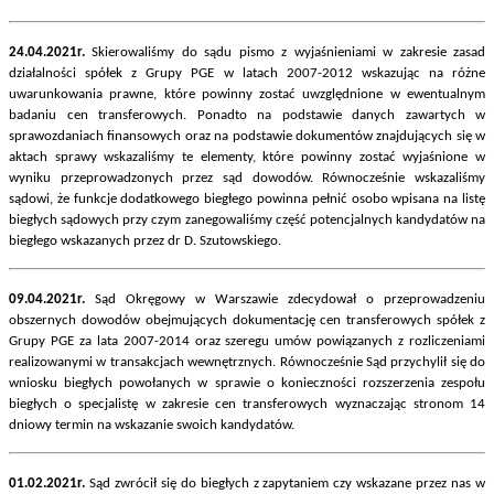
24.04.2021r.
Skierowaliśmy do sądu pismo z wyjaśnieniami w zakresie zasad
działalności spółek z Grupy PGE w latach 2007-2012 wskazując na różne
uwarunkowania prawne, które powinny zostać uwzględnione w ewentualnym
badaniu cen transferowych. Ponadto na podstawie danych zawartych w
sprawozdaniach finansowych oraz na podstawie dokumentów znajdujących się w
aktach sprawy wskazaliśmy te elementy, które powinny zostać wyjaśnione w
wyniku przeprowadzonych przez sąd dowodów. Równocześnie wskazaliśmy
sądowi, że funkcje dodatkowego biegłego powinna pełnić osobo wpisana na listę
biegłych sądowych przy czym zanegowaliśmy część potencjalnych kandydatów na
biegłego wskazanych przez dr D. Szutowskiego.
09.04.2021r.
Sąd Okręgowy w Warszawie zdecydował o przeprowadzeniu
obszernych dowodów obejmujących dokumentację cen transferowych spółek z
Grupy PGE za lata 2007-2014 oraz szeregu umów powiązanych z rozliczeniami
realizowanymi w transakcjach wewnętrznych. Równocześnie Sąd przychylił się do
wniosku biegłych powołanych w sprawie o konieczności rozszerzenia zespołu
biegłych o specjalistę w zakresie cen transferowych wyznaczając stronom 14
dniowy termin na wskazanie swoich kandydatów.
01.02.2021r.
Sąd zwrócił się do biegłych z zapytaniem czy wskazane przez nas w