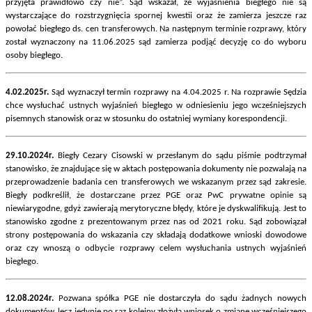
przyjęta prawidłowo czy nie”. Sąd wskazał, że wyjaśnienia biegłego nie są
wystarczające do rozstrzygnięcia spornej kwestii oraz że zamierza jeszcze raz
powołać biegłego ds. cen transferowych. Na następnym terminie rozprawy, który
został wyznaczony na 11.06.2025 sąd zamierza podjąć decyzję co do wyboru
osoby biegłego.
4.02.2025r.
Sąd wyznaczył termin rozprawy na 4.04.2025 r. Na rozprawie Sędzia
chce wysłuchać ustnych wyjaśnień biegłego w odniesieniu jego wcześniejszych
pisemnych stanowisk oraz w stosunku do ostatniej wymiany korespondencji.
29.10.2024r.
Biegły Cezary Cisowski w przesłanym do sądu piśmie podtrzymał
stanowisko, że znajdujące się w aktach postępowania dokumenty nie pozwalają na
przeprowadzenie badania cen transferowych we wskazanym przez sąd zakresie.
Biegły podkreślił, że dostarczane przez PGE oraz PwC prywatne opinie są
niewiarygodne, gdyż zawierają merytoryczne błędy, które je dyskwalifikują. Jest to
stanowisko zgodne z prezentowanym przez nas od 2021 roku. Sąd zobowiązał
strony postępowania do wskazania czy składają dodatkowe wnioski dowodowe
oraz czy wnoszą o odbycie rozprawy celem wysłuchania ustnych wyjaśnień
biegłego.
12.08.2024r.
Pozwana spółka PGE nie dostarczyła do sądu żadnych nowych
dokumentów, lecz jedynie po raz kolejny złożyła wniosek o zmianę wcześniejszego