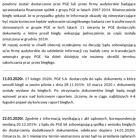
powinny zostać dostarczone prze PGE lub przez firmy audytorskie badające
sprawozdania finansowe spółek z grupy PGE w latach 2007-2014. Równocześnie
biegły wskazał, że w przypadku gdyby te informacje okazały się niewystarczające
być może konieczne będzie wykonanie szczegółowego badania cen transferowych
stosowanych w grupie PGE w tych latach. 11 sierpnia br PGE dostarczyło
dokumenty o które prosił biegły, wskazując jednocześnie, że część została
zniszczona w grudniu 2019r.
W naszej ocenie w chwili obecnej oczekujemy na decyzję Sądu zobowiązującą
w/w firmy audytorskie do udzielenie informacji czy badały ceny w transakcjach
wewnątrz grupy PGE. Na dzień dzisiejszy nie możemy określić terminu
zakończania prac przez biegłego.
11.03.2020r.
17 lutego 2020r. PGE S.A. dostarczyła do sądu dokumenty o które
wnosili biegli w swoim piśmie z dnia 28.11.2019r. 10 marca 2020 r. dokumenty
zostały wysłane do biegłych. Po otrzymaniu dokumentów biegli będą mogli
wznowić prace nad końcowym raportem. Liczymy, że w ciągu najbliższych 4-6
tygodni pojawi się końcowy raport biegłych.
22.01.2020r.
Zgodnie z informacją wynikającą z akt sądowych, korespondencję
wysłaną 20.12.2019r. z Sądu do PGE SA zobowiązującą spółkę z wniosku biegłych
do dostarczenia dodatkowych dokumentów, odebrano dopiero 14.01.2020r.
Oznacza to, że 1 miesięczny termin wyznaczony przez Sąd na przesłanie żądanych