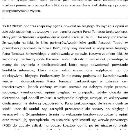
mailowa pomiędzy pracownikami PGE oraz pracownikami PwC dotycząca procesu
przegotowywania wycen.
29.07.2025r.
podczas rozprawy sędzia powołał na biegłego do wydania opinii w
zakresie zagadnień dotyczących cen transferowych Pana Tomasza Jankowskiego,
który jest partnerem i wspólnikiem w spółce Paczuski Taudul Doradcy Podatkowi.
Ze względu na fakt, że kilku partnerów/wspólników spółki Paczuski Taudul w
przeszłości pracowało w firmie PwC, złożyliśmy wniosek o wyłączenie biegłego
Pana Tomasza Jankowskiego z opiniowania w sprawie. Naszym zdaniem fakt, że
wspólnicy i partnerzy spółki Paczuski Taudul byli zatrudnieni w PwC powoduje, że
mamy do czynienia z okolicznościami, które mogą powodować powstanie
konfliktu interesów, który może rodzić uzasadnione wątpliwości co do
obiektywizmu biegłego. Podkreślamy, że nie mamy podstaw do kwestionowania
wiedzy i doświadczenia Pana Tomasza Jankowskiego w zakresie cen
transferowych, jednak złożony wniosek pozwala na dalszym etapie procesu
sądowego kwestionować opinię biegłego w przypadku gdyby okazała się
nierzetelna. Sąd oddalił wniosek o wyłączenie biegłego, uznając, że wskazywane
okoliczności nie dotyczą bezpośrednio Pana Jankowskiego, ale innych osób ze
spółki Paczuski Taudul. Sąd zarządził przekazanie akt sprawy do biegłego i
wyznaczył mu 2-tygodniowy termin na wskazanie kosztów sporządzenia opinii
oraz terminu jej sporządzenia. Po ustaleniu tych kwestii sąd wezwie pozwanego
(PGE) do zapłaty zaliczki na poczet kosztów opinii; po jej uiszczeniu biegły