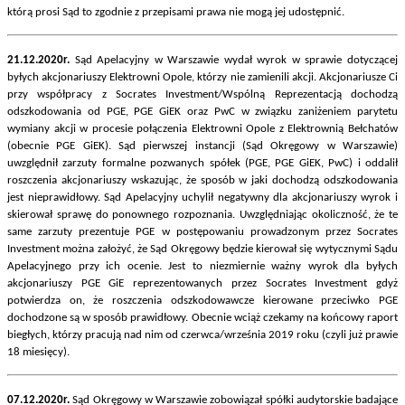
którą prosi Sąd to zgodnie z przepisami prawa nie mogą jej udostępnić.
21.12.2020r.
Sąd Apelacyjny w Warszawie wydał wyrok w sprawie dotyczącej
byłych akcjonariuszy Elektrowni Opole, którzy nie zamienili akcji. Akcjonariusze Ci
przy współpracy z Socrates Investment/Wspólną Reprezentacją dochodzą
odszkodowania od PGE, PGE GiEK oraz PwC w związku zaniżeniem parytetu
wymiany akcji w procesie połączenia Elektrowni Opole z Elektrownią Bełchatów
(obecnie PGE GiEK). Sąd pierwszej instancji (Sąd Okręgowy w Warszawie)
uwzględnił zarzuty formalne pozwanych spółek (PGE, PGE GiEK, PwC) i oddalił
roszczenia akcjonariuszy wskazując, że sposób w jaki dochodzą odszkodowania
jest nieprawidłowy. Sąd Apelacyjny uchylił negatywny dla akcjonariuszy wyrok i
skierował sprawę do ponownego rozpoznania. Uwzględniając okoliczność, że te
same zarzuty prezentuje PGE w postępowaniu prowadzonym przez Socrates
Investment można założyć, że Sąd Okręgowy będzie kierował się wytycznymi Sądu
Apelacyjnego przy ich ocenie. Jest to niezmiernie ważny wyrok dla byłych
akcjonariuszy PGE GiE reprezentowanych przez Socrates Investment gdyż
potwierdza on, że roszczenia odszkodowawcze kierowane przeciwko PGE
dochodzone są w sposób prawidłowy. Obecnie wciąż czekamy na końcowy raport
biegłych, którzy pracują nad nim od czerwca/września 2019 roku (czyli już prawie
18 miesięcy).
07.12.2020r.
Sąd Okręgowy w Warszawie zobowiązał spółki audytorskie badające