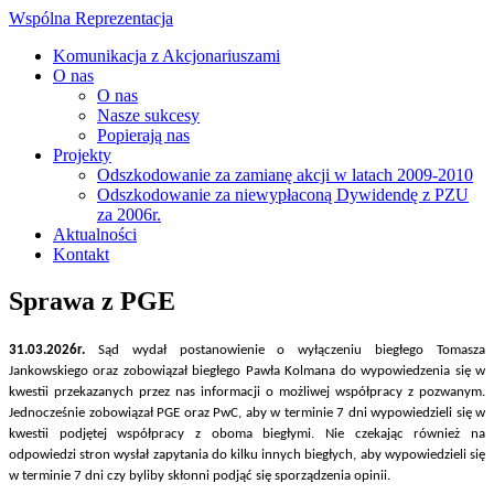
Wspólna Reprezentacja
Komunikacja z Akcjonariuszami
O nas
O nas
Nasze sukcesy
Popierają nas
Projekty
Odszkodowanie za zamianę akcji w latach 2009-2010
Odszkodowanie za niewypłaconą Dywidendę z PZU
za 2006r.
Aktualności
Kontakt
Sprawa z PGE
31.03.2026r.
Sąd wydał postanowienie o wyłączeniu biegłego Tomasza
Jankowskiego oraz zobowiązał biegłego Pawła Kolmana do wypowiedzenia się w
kwestii przekazanych przez nas informacji o możliwej współpracy z pozwanym.
Jednocześnie zobowiązał PGE oraz PwC, aby w terminie 7 dni wypowiedzieli się w
kwestii podjętej współpracy z oboma biegłymi. Nie czekając również na
odpowiedzi stron wysłał zapytania do kilku innych biegłych, aby wypowiedzieli się
w terminie 7 dni czy byliby skłonni podjąć się sporządzenia opinii.