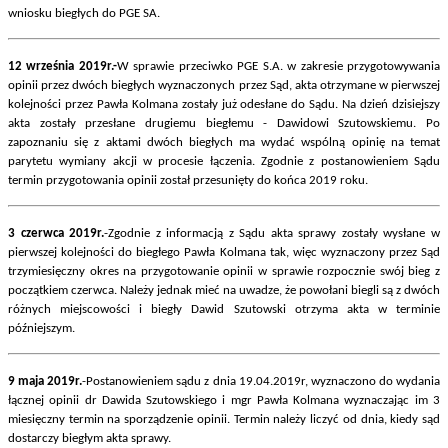
wniosku biegłych do PGE SA.
12 września 2019r.-
W sprawie przeciwko PGE S.A. w zakresie przygotowywania
opinii przez dwóch biegłych wyznaczonych przez Sąd, akta otrzymane w pierwszej
kolejności przez Pawła Kolmana zostały już odesłane do Sądu. Na dzień dzisiejszy
akta zostały przesłane drugiemu biegłemu - Dawidowi Szutowskiemu. Po
zapoznaniu się z aktami dwóch biegłych ma wydać wspólną opinię na temat
parytetu wymiany akcji w procesie łączenia. Zgodnie z postanowieniem Sądu
termin przygotowania opinii został przesunięty do końca 2019 roku.
3 czerwca 2019r.
-Zgodnie z informacją z Sądu akta sprawy zostały wysłane w
pierwszej kolejności do biegłego Pawła Kolmana tak, więc wyznaczony przez Sąd
trzymiesięczny okres na przygotowanie opinii w sprawie rozpocznie swój bieg z
początkiem czerwca. Należy jednak mieć na uwadze, że powołani biegli są z dwóch
różnych miejscowości i biegły Dawid Szutowski otrzyma akta w terminie
późniejszym.
9 maja 2019r.
-Postanowieniem sądu z dnia 19.04.2019r, wyznaczono do wydania
łącznej opinii dr Dawida Szutowskiego i mgr Pawła Kolmana wyznaczając im 3
miesięczny termin na sporządzenie opinii. Termin należy liczyć od dnia, kiedy sąd
dostarczy biegłym akta sprawy.