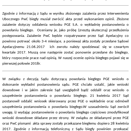
Zgodnie z informacją z Sądu w wyniku złożonego zażalenia przez Interwenienta
Ubocznego PwC biegły musiał zwrócić akta przed wykonaniem opinii. Złożone
zażalenie dotyczy oddalenia wniosku PGE S.A. o wykładnię postanowienia o
powołaniu biegłego. Oceniamy je, jako próbę (zresztą skuteczną) przedłużenia
postępowania. Zażalenie PwC będzie rozpatrywane przez Sąd Apelacyjny co
powinno potrwać około 3-4 miesiące, a ponieważ akta zostały przesłane Sądowi
Apelacyjnemu 21.06.2017 ich zwrotu należy spodziewać się w czwartym
kwartale 2017. Muszą one następnie zostać ponownie przesłane do biegłego,
który rozpocznie prace nad opinią. W naszej ocenie opinia biegłego pojawi się w
pierwszej połowie 2018r.
W związku z decyzją Sądu dotyczącą powołania biegłego PGE wniosło o
dokonanie wykładni postanowienia sądu. PGE chciało ustalić, jakie wnioski
dowodowe i w jakim zakresie Sąd uwzględnił bądź oddalił oraz wniosło o
uzupełnienie postanowienia o powołaniu biegłego. 21 kwietnia 2017 Sąd
postanowił oddalić wniosek skierowany przez PGE o wykładnie oraz odmówił
uzupełnienia postanowienia o powołaniu biegłego.W uzasadnieniu Sąd zwrócił
uwagę, iż wydając postanowienie o powołaniu biegłego częściowo zmodyfikował
wnioski dowodowe składane przez strony. W związku ze składanymi przez PGE
oraz PwC pismami akta sprawy zostały przekazane biegłemu dopiero 28 kwietnia
2017. Zgodnie z informacją telefoniczną z Sądu biegły powinien przekazać