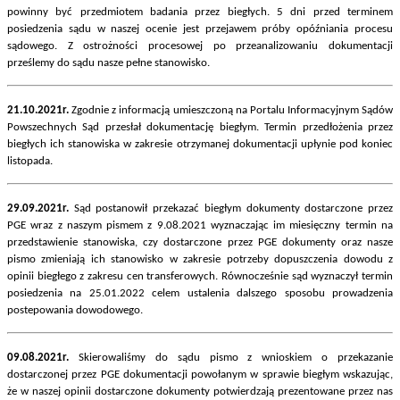
powinny być przedmiotem badania przez biegłych. 5 dni przed terminem
posiedzenia sądu w naszej ocenie jest przejawem próby opóźniania procesu
sądowego. Z ostrożności procesowej po przeanalizowaniu dokumentacji
prześlemy do sądu nasze pełne stanowisko.
21.10.2021r.
Zgodnie z informacją umieszczoną na Portalu Informacyjnym Sądów
Powszechnych Sąd przesłał dokumentację biegłym. Termin przedłożenia przez
biegłych ich stanowiska w zakresie otrzymanej dokumentacji upłynie pod koniec
listopada.
29.09.2021r.
Sąd postanowił przekazać biegłym dokumenty dostarczone przez
PGE wraz z naszym pismem z 9.08.2021 wyznaczając im miesięczny termin na
przedstawienie stanowiska, czy dostarczone przez PGE dokumenty oraz nasze
pismo zmieniają ich stanowisko w zakresie potrzeby dopuszczenia dowodu z
opinii biegłego z zakresu cen transferowych. Równocześnie sąd wyznaczył termin
posiedzenia na 25.01.2022 celem ustalenia dalszego sposobu prowadzenia
postepowania dowodowego.
09.08.2021r.
Skierowaliśmy do sądu pismo z wnioskiem o przekazanie
dostarczonej przez PGE dokumentacji powołanym w sprawie biegłym wskazując,
że w naszej opinii dostarczone dokumenty potwierdzają prezentowane przez nas