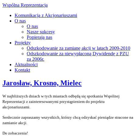
Wspólna Reprezentacja
Komunikacja z Akcjonariuszami
O nas
O nas
Nasze sukcesy
Popierają nas
Projekty
Odszkodowanie za zamianę akcji w latach 2009-2010
Odszkodowanie za niewypłaconą Dywidendę z PZU
za 2006r.
Aktualności
Kontakt
Jarosław, Krosno, Mielec
W najbliższych dniach w tych miastach odbędą się spotkania Wspólnej
Reprezentacji z zainteresowanymi przystąpieniem do projektu
akcjonariuszami.
Serdecznie zapraszamy wszystkich, którzy chcą odzyskać pieniądze stracone na
zamianie akcji.
Do zobaczenia!