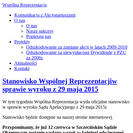
Wspólna Reprezentacja
Komunikacja z Akcjonariuszami
O nas
O nas
Nasze sukcesy
Popierają nas
Projekty
Odszkodowanie za zamianę akcji w latach 2009-2010
Odszkodowanie za niewypłaconą Dywidendę z PZU
za 2006r.
Aktualności
Kontakt
Stanowisko Wspólnej Reprezentacjiw
sprawie wyroku z 29 maja 2015
W tym tygodniu Wspólna Reprezentacja wyda oficjalne stanowisko
w sprawie wyroku Sądu Apelacyjnego z 29 maja 2015r.
Stanowisko będzie dostępne na naszej stronie internetowej.
Przypominamy, że już 12 czerwca w Szczecińskim Sądzie
Okręgowym zostanie wydany wyrok w kolejnej odwieszonej