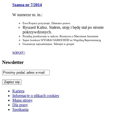
Szansa nr 7/2014
W numerze m. in.:
Ewa Kopacz przyznaje. Złamano prawo.
Ryszard Kalisz. Stałem, stoję i będę stał po stronie
pokrzywdzonych.
Porażkę przekuwam w sukces. Rozmowa z Marcinem Juzoniem
Super konkurs WYGRAJ SAMOCHÓD ze Wspólną Reprezentacją
Gwarancje najważniejsze. Silniejsi w grupie
więcej>
Newsletter
Kariera
Informacje o plikach cookies
Mapa strony
Dla prasy
Spotkania