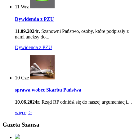
11
Wrz
Dywidenda z PZU
11.09.2024r.
Szanowni Państwo, osoby, które podpisały z
nami aneksy do...
Dywidenda z PZU
10
Cze
sprawa wobec Skarbu Państwa
10.06.2024r.
Rząd RP odniósł się do naszej argumentacji....
więcej >
Gazeta Szansa