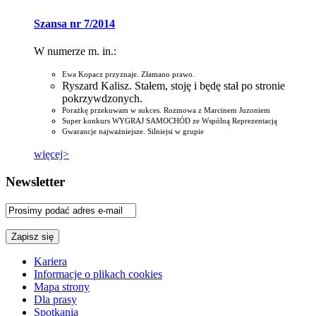
Szansa nr 7/2014
W numerze m. in.:
Ewa Kopacz przyznaje. Złamano prawo.
Ryszard Kalisz. Stałem, stoję i będę stał po stronie
pokrzywdzonych.
Porażkę przekuwam w sukces. Rozmowa z Marcinem Juzoniem
Super konkurs WYGRAJ SAMOCHÓD ze Wspólną Reprezentacją
Gwarancje najważniejsze. Silniejsi w grupie
więcej>
Newsletter
Kariera
Informacje o plikach cookies
Mapa strony
Dla prasy
Spotkania