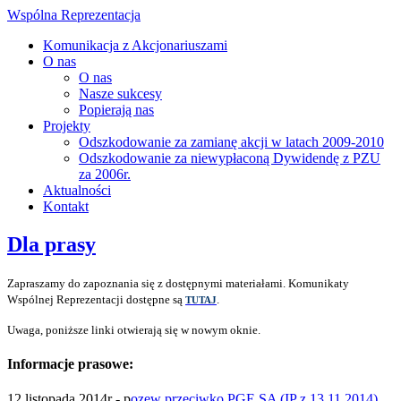
Wspólna Reprezentacja
Komunikacja z Akcjonariuszami
O nas
O nas
Nasze sukcesy
Popierają nas
Projekty
Odszkodowanie za zamianę akcji w latach 2009-2010
Odszkodowanie za niewypłaconą Dywidendę z PZU
za 2006r.
Aktualności
Kontakt
Dla prasy
Zapraszamy do zapoznania się z dostępnymi materiałami. Komunikaty
Wspólnej Reprezentacji dostępne są
.
TUTAJ
Uwaga, poniższe linki otwierają się w nowym oknie.
Informacje prasowe:
12 listopada 2014r - p
ozew przeciwko PGE SA (IP z 13.11.2014)