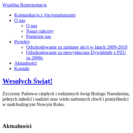
Wspólna Reprezentacja
Komunikacja z Akcjonariuszami
O nas
O nas
Nasze sukcesy
Popierają nas
Projekty
Odszkodowanie za zamianę akcji w latach 2009-2010
Odszkodowanie za niewypłaconą Dywidendę z PZU
za 2006r.
Aktualności
Kontakt
Wesołych Świąt!
Życzymy Państwu ciepłych i rodzinnych świąt Bożego Narodzenia,
pełnych miłości i nadziei oraz wielu radosnych chwil i pomyślności
w nadchodzącym Nowym Roku.
Aktualności