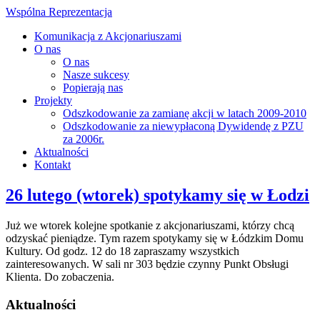
Wspólna Reprezentacja
Komunikacja z Akcjonariuszami
O nas
O nas
Nasze sukcesy
Popierają nas
Projekty
Odszkodowanie za zamianę akcji w latach 2009-2010
Odszkodowanie za niewypłaconą Dywidendę z PZU
za 2006r.
Aktualności
Kontakt
26 lutego (wtorek) spotykamy się w Łodzi
Już we wtorek kolejne spotkanie z akcjonariuszami, którzy chcą
odzyskać pieniądze. Tym razem spotykamy się w Łódzkim Domu
Kultury. Od godz. 12 do 18 zapraszamy wszystkich
zainteresowanych. W sali nr 303 będzie czynny Punkt Obsługi
Klienta. Do zobaczenia.
Aktualności