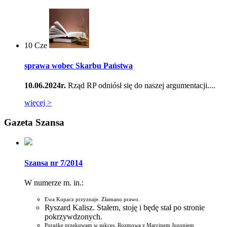
10
Cze
sprawa wobec Skarbu Państwa
10.06.2024r.
Rząd RP odniósł się do naszej argumentacji....
więcej >
Gazeta Szansa
Szansa nr 7/2014
W numerze m. in.:
Ewa Kopacz przyznaje. Złamano prawo.
Ryszard Kalisz. Stałem, stoję i będę stał po stronie
pokrzywdzonych.
Porażkę przekuwam w sukces. Rozmowa z Marcinem Juzoniem