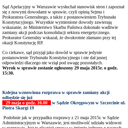
Sąd Apelacyjny w Warszawie wysłuchał stanowisk stron i zapoznał
się z nowymi dowodami w sprawie, czyli opinią Sejmu i
Prokuratora Generalnego, a także z postanowieniem Trybunału
Konstytucyjnego. Wszystkie wymienione dowody zawierają
wskazanie, że Ministerstwo Skarbu Państwa dokonało wadliwie
zamiany akcji podczas konsolidacji sektora energetycznego.
Prokurator Generalny wskazał, że dwukrotnie złamano przy tej
okazji Konstytucję RP.
Co ciekawe, sąd przyjął jako dowód w sprawie jedynie
postanowienie Trybunału Konstytucyjnego i nie dał jasnej
odpowiedzi dlaczego nie wziął pod uwagę pozostałych.
Wyrok w sprawie zostanie ogłoszony 29 maja 2015r. o godz.
15:30.
Kolejna wznowiona rozprawa w sprawie zamiany akcji
odbędzie się już
29 maja o godz. 10.00
w Sądzie Okręgowym w Szczecinie ul.
Piotra Skargi 19
Podobnie jak w przypadku rozprawy z 21 maja 2015r. w Sądzie
Administracyjnym w Warszawie, jest możliwość udziału widowni
w rozprawie. Jest to również sprawa w imieniu jednego z naszych