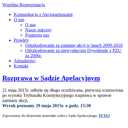
Wspólna Reprezentacja
Komunikacja z Akcjonariuszami
O nas
O nas
Nasze sukcesy
Popierają nas
Projekty
Odszkodowanie za zamianę akcji w latach 2009-2010
Odszkodowanie za niewypłaconą Dywidendę z PZU
za 2006r.
Aktualności
Kontakt
Rozprawa w Sądzie Apelacyjnym
21 maja 2015r. odbyła się długo oczekiwana, pierwsza wznowiona
po wyroku Trybunału Konstytucyjnego rozprawa w sprawie
zamiany akcji.
Wyrok poznamy 29 maja 2015r. o godz. 15:30
Zapraszamy do obejrzenia materiału wideo z Sądu Apelacyjnego:
TUTAJ