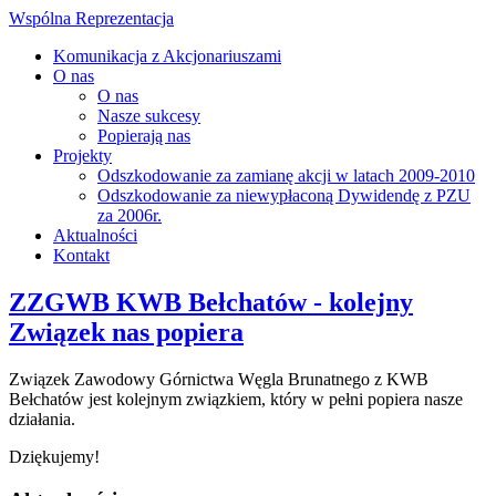
Wspólna Reprezentacja
Komunikacja z Akcjonariuszami
O nas
O nas
Nasze sukcesy
Popierają nas
Projekty
Odszkodowanie za zamianę akcji w latach 2009-2010
Odszkodowanie za niewypłaconą Dywidendę z PZU
za 2006r.
Aktualności
Kontakt
ZZGWB KWB Bełchatów - kolejny
Związek nas popiera
Związek Zawodowy Górnictwa Węgla Brunatnego z KWB
Bełchatów jest kolejnym związkiem, który w pełni popiera nasze
działania.
Dziękujemy!