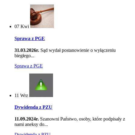
07
Kwi
Sprawa z PGE
31.03.2026r.
Sąd wydał postanowienie o wyłączeniu
biegłego...
Sprawa z PGE
11
Wrz
Dywidenda z PZU
11.09.2024r.
Szanowni Państwo, osoby, które podpisały z
nami aneksy do...
Dywidenda z PZU