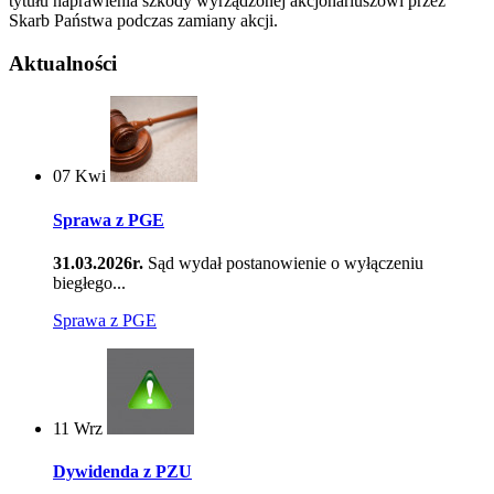
tytułu naprawienia szkody wyrządzonej akcjonariuszowi przez
Skarb Państwa podczas zamiany akcji.
Aktualności
07
Kwi
Sprawa z PGE
31.03.2026r.
Sąd wydał postanowienie o wyłączeniu
biegłego...
Sprawa z PGE
11
Wrz
Dywidenda z PZU