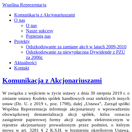
Wspólna Reprezentacja
Komunikacja z Akcjonariuszami
O nas
O nas
Nasze sukcesy
Popierają nas
Projekty
Odszkodowanie za zamianę akcji w latach 2009-2010
Odszkodowanie za niewypłaconą Dywidendę z PZU
za 2006r.
Aktualności
Kontakt
Komunikacja z Akcjonariuszami
W związku z wejściem w życie ustawy z dnia 30 sierpnia 2019 r. o
zmianie ustawy Kodeks spółek handlowych oraz niektórych innych
ustaw (Dz. U. z 2019 r., poz. 1798), dalej „Ustawa”, Zarząd spółki
Wspólna Reprezentacja informuje akcjonariuszy o wprowadzeniu
obowiązkowej dematerializacji akcji spółek, która oznacza
zastąpienie papierowej formy akcji zapisem elektronicznym w
rejestrze akcjonariuszy prowadzonym przez podmiot, o którym
mowa w art. 3281 § 2 K.S.H. w brzmieniu określonym Ustawą.