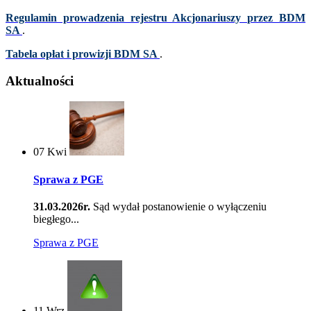
Regulamin prowadzenia rejestru Akcjonariuszy przez BDM
SA
.
Tabela opłat i prowizji BDM SA
.
Aktualności
07
Kwi
Sprawa z PGE
31.03.2026r.
Sąd wydał postanowienie o wyłączeniu
biegłego...
Sprawa z PGE
11
Wrz