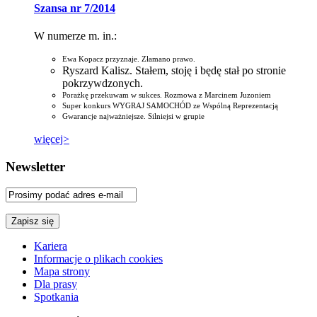
Szansa nr 7/2014
W numerze m. in.:
Ewa Kopacz przyznaje. Złamano prawo.
Ryszard Kalisz. Stałem, stoję i będę stał po stronie
pokrzywdzonych.
Porażkę przekuwam w sukces. Rozmowa z Marcinem Juzoniem
Super konkurs WYGRAJ SAMOCHÓD ze Wspólną Reprezentacją
Gwarancje najważniejsze. Silniejsi w grupie
więcej>
Newsletter
Kariera
Informacje o plikach cookies
Mapa strony
Dla prasy
Spotkania