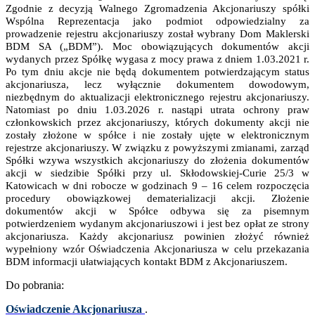
Zgodnie z decyzją Walnego Zgromadzenia Akcjonariuszy spółki
Wspólna Reprezentacja jako podmiot odpowiedzialny za
prowadzenie rejestru akcjonariuszy został wybrany Dom Maklerski
BDM SA („BDM”). Moc obowiązujących dokumentów akcji
wydanych przez Spółkę wygasa z mocy prawa z dniem 1.03.2021 r.
Po tym dniu akcje nie będą dokumentem potwierdzającym status
akcjonariusza, lecz wyłącznie dokumentem dowodowym,
niezbędnym do aktualizacji elektronicznego rejestru akcjonariuszy.
Natomiast po dniu 1.03.2026 r. nastąpi utrata ochrony praw
członkowskich przez akcjonariuszy, których dokumenty akcji nie
zostały złożone w spółce i nie zostały ujęte w elektronicznym
rejestrze akcjonariuszy. W związku z powyższymi zmianami, zarząd
Spółki wzywa wszystkich akcjonariuszy do złożenia dokumentów
akcji w siedzibie Spółki przy ul. Skłodowskiej-Curie 25/3 w
Katowicach w dni robocze w godzinach 9 – 16 celem rozpoczęcia
procedury obowiązkowej dematerializacji akcji. Złożenie
dokumentów akcji w Spółce odbywa się za pisemnym
potwierdzeniem wydanym akcjonariuszowi i jest bez opłat ze strony
akcjonariusza. Każdy akcjonariusz powinien złożyć również
wypełniony wzór Oświadczenia Akcjonariusza w celu przekazania
BDM informacji ułatwiających kontakt BDM z Akcjonariuszem.
Do pobrania:
Oświadczenie Akcjonariusza
.