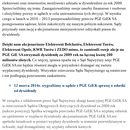
elektrowni oraz inwestorów, możliwości udziału w dywidendzie za rok 2009.
Sprzeciwiliśmy się temu. Zaangażowaliśmy swoje zasoby finansowe i osobowe
i złożyliśmy pozwy w sądach w celu unieważnienia tych decyzji. W wyniku
czego w latach w 2010 – 2013 przeprowadziliśmy przeciw PGE GiEK SA
postępowania sądowe, które zakończyły się naszym pełnym sukcesem. Sądy
przyznały nam rację a akcjonariusze mniejszościowi odzyskali prawa do
dywidendy.
Dzięki nam akcjonariusze Elektrowni Bełchatów, Elektrowni Turów,
Elektrowni Opole, KWB Turów i ZEDO mimo, że zamienili swoje akcje na
PGE GiE SA otrzymali dywidendę za 2009 rok na łączną kwotę 200
milionów złotych.
Co więcej, sprawa oparła się o Sąd Najwyższy więc PGE
GiEK SA nie będzie również mogła w przyszłości domagać się zwrotu
wypłaconej dywidendy. Wszystkie orzeczenia Sądu Najwyższego są ostateczne
i nie podlegają ponownemu zaskarżeniu.
12 marca 2014r. wygraliśmy w sądzie z PGE GiEK sprawę o odsetki
od dywidendy
W związku z oddaleniem przez Sąd Najwyższy skargi kasacyjnej PGE GiEK SA
w orzeczeniach Sądów Okręgowych dotyczących dywidend za 2009 rok
(sukces powyżej), Spółka wystąpiła przeciwko PGE GiEK SA o wypłatę odsetek
za opóźnienie w wypłacie dywidendy akcjonariuszom. PGE GiEK SA nie
spełniła świadczeń w postaci wypłaty dywidendy w terminie przewidzianym w
uchwale, stąd domagaliśmy się wypłaty odsetek karnych.