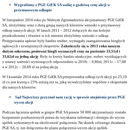
Wygraliśmy z PGE GiEK SA walkę o godziwą cenę akcji w
przymusowym odkupie
W listopadzie 2010 roku po Walnym Zgromadzeniu akcjonariuszy PGE GiEK
SA, złożyliśmy wraz z dużą grupą naszych klientów wnioski o przymusowy
odkup naszych akcji. W latach 2011 – 2012 dołączyli do nas kolejni
poszkodowani i również w ich imieniu złożyliśmy wnioski o odkup.
Postępowania sądowe były bardzo trudne, wymagały zaangażowania biegłych
sądowych i zewnętrznych ekspertów.
Zakończyły się w 2013 roku naszym
dużym sukcesem, ponieważ biegli wyznaczyli ceny na poziomie 33,51zł i
33,62zł za jedną akcję
. Były to kwoty bardzo atrakcyjne, wobec wynikających
z ustawy wartości wynoszących odpowiednio w 2010r. – 6,86zł, 2011r. – 17,68
a w 2012r. – 20,69 zł za jedną akcję.
W I kwartale 2014 roku PGE GiEK SA przeprowadza odkup tych akcji po 25,19
zł co jest kwotą o 25% niższą niż ta, jaką wywalczyliśmy wspólnie z ekspertami
dla naszych klientów.
Sąd Najwyższy przyznał nam rację w sprawie utajnienia przez PGE
wycen akcji
Podczas łączenia spółek w grupie PGE SA prawie 50 000 akcjonariuszy zostało
bezprawnie pozbawionych prawa do uzyskania informacji i dostępu do wycen
spółek wykonanych na okoliczność połączenia. Na skutek celowego działania
PGE SA, tj. nie dołączenia do planu połączenia wycen akcji spółek