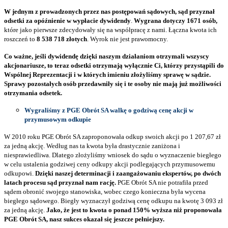
W jednym z prowadzonych przez nas postępowań sądowych, sąd przyznał
odsetki za opóźnienie w wypłacie dywidendy
.
Wygrana dotyczy 1671 osób,
które jako pierwsze zdecydowały się na współpracę z nami. Łączna kwota ich
roszczeń to
8 538 718 złotych
. Wyrok nie jest prawomocny.
Co ważne, jeśli dywidendę dzięki naszym działaniom otrzymali wszyscy
akcjonariusze, to teraz odsetki otrzymają wyłącznie Ci, którzy przystąpili do
Wspólnej Reprezentacji i w których imieniu złożyliśmy sprawę w sądzie.
Sprawy pozostałych osób przedawniły się i te osoby nie mają już możliwości
otrzymania odsetek.
Wygraliśmy z PGE Obrót SA walkę o godziwą cenę akcji w
przymusowym odkupie
W 2010 roku PGE Obrót SA zaproponowała odkup swoich akcji po 1 207,67 zł
za jedną akcję. Według nas ta kwota była drastycznie zaniżona i
niesprawiedliwa. Dlatego złożyliśmy wniosek do sądu o wyznaczenie biegłego
w celu ustalenia godziwej ceny odkupy akcji podlegających przymusowemu
odkupowi.
Dzięki naszej determinacji i zaangażowaniu ekspertów, po dwóch
latach procesu sąd przyznał nam rację.
PGE Obrót SA nie potrafiła przed
sądem obronić swojego stanowiska, wobec czego konieczna była wycena
biegłego sądowego. Biegły wyznaczył godziwą cenę odkupu na kwotę 3 093 zł
za jedną akcję.
Jako, że jest to kwota o ponad 150% wyższa niż proponowała
PGE Obrót SA, nasz sukces okazał się jeszcze pełniejszy.