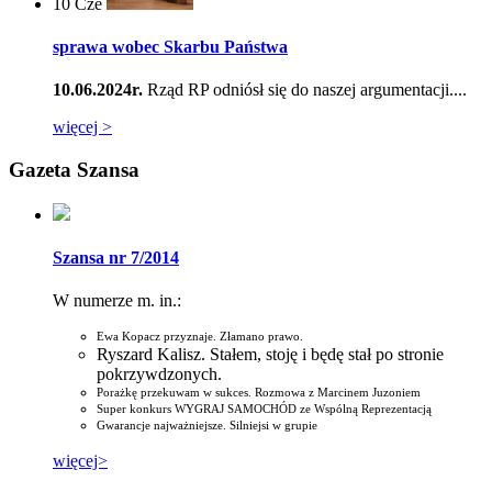
10
Cze
sprawa wobec Skarbu Państwa
10.06.2024r.
Rząd RP odniósł się do naszej argumentacji....
więcej >
Gazeta Szansa
Szansa nr 7/2014
W numerze m. in.:
Ewa Kopacz przyznaje. Złamano prawo.
Ryszard Kalisz. Stałem, stoję i będę stał po stronie
pokrzywdzonych.
Porażkę przekuwam w sukces. Rozmowa z Marcinem Juzoniem
Super konkurs WYGRAJ SAMOCHÓD ze Wspólną Reprezentacją
Gwarancje najważniejsze. Silniejsi w grupie
więcej>