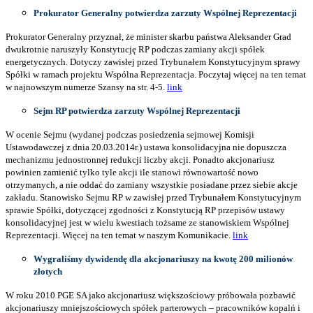
Prokurator Generalny potwierdza zarzuty Wspólnej Reprezentacji
Prokurator Generalny przyznał, że minister skarbu państwa Aleksander Grad
dwukrotnie naruszyły Konstytucję RP podczas zamiany akcji spółek
energetycznych. Dotyczy zawisłej przed Trybunałem Konstytucyjnym sprawy
Spółki w ramach projektu Wspólna Reprezentacja. Poczytaj więcej na ten temat
w najnowszym numerze Szansy na str. 4-5.
link
Sejm RP potwierdza zarzuty Wspólnej Reprezentacji
W ocenie Sejmu (wydanej podczas posiedzenia sejmowej Komisji
Ustawodawczej z dnia 20.03.2014r.) ustawa konsolidacyjna nie dopuszcza
mechanizmu jednostronnej redukcji liczby akcji. Ponadto akcjonariusz
powinien zamienić tylko tyle akcji ile stanowi równowartość nowo
otrzymanych, a nie oddać do zamiany wszystkie posiadane przez siebie akcje
zakładu. Stanowisko Sejmu RP w zawisłej przed Trybunałem Konstytucyjnym
sprawie Spółki, dotyczącej zgodności z Konstytucją RP przepisów ustawy
konsolidacyjnej jest w wielu kwestiach tożsame ze stanowiskiem Wspólnej
Reprezentacji. Więcej na ten temat w naszym Komunikacie.
link
Wygraliśmy dywidendę dla akcjonariuszy na kwotę 200 milionów
złotych
W roku 2010 PGE SA jako akcjonariusz większościowy próbowała pozbawić
akcjonariuszy mniejszościowych spółek parterowych – pracowników kopalń i