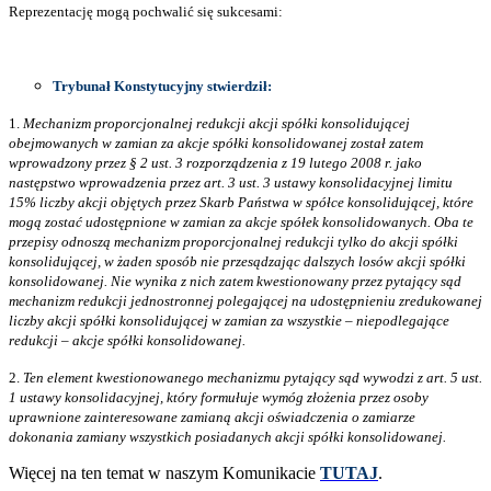
Reprezentację mogą pochwalić się sukcesami:
Trybunał Konstytucyjny stwierdził:
1.
Mechanizm proporcjonalnej redukcji akcji spółki konsolidującej
obejmowanych w zamian za akcje spółki konsolidowanej został zatem
wprowadzony przez § 2 ust. 3 rozporządzenia z 19 lutego 2008 r. jako
następstwo wprowadzenia przez art. 3 ust. 3 ustawy konsolidacyjnej limitu
15% liczby akcji objętych przez Skarb Państwa w spółce konsolidującej, które
mogą zostać udostępnione w zamian za akcje spółek konsolidowanych. Oba te
przepisy odnoszą mechanizm proporcjonalnej redukcji tylko do akcji spółki
konsolidującej, w żaden sposób nie przesądzając dalszych losów akcji spółki
konsolidowanej. Nie wynika z nich zatem kwestionowany przez pytający sąd
mechanizm redukcji jednostronnej polegającej na udostępnieniu zredukowanej
liczby akcji spółki konsolidującej w zamian za wszystkie – niepodlegające
redukcji – akcje spółki konsolidowanej.
2.
Ten element kwestionowanego mechanizmu pytający sąd wywodzi z art. 5 ust.
1 ustawy konsolidacyjnej, który formułuje wymóg złożenia przez osoby
uprawnione zainteresowane zamianą akcji oświadczenia o zamiarze
dokonania zamiany wszystkich posiadanych akcji spółki konsolidowanej.
Więcej na ten temat w naszym Komunikacie
TUTAJ
.