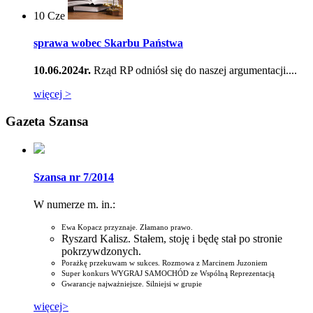
10
Cze
sprawa wobec Skarbu Państwa
10.06.2024r.
Rząd RP odniósł się do naszej argumentacji....
więcej >
Gazeta Szansa
Szansa nr 7/2014
W numerze m. in.:
Ewa Kopacz przyznaje. Złamano prawo.
Ryszard Kalisz. Stałem, stoję i będę stał po stronie
pokrzywdzonych.
Porażkę przekuwam w sukces. Rozmowa z Marcinem Juzoniem
Super konkurs WYGRAJ SAMOCHÓD ze Wspólną Reprezentacją
Gwarancje najważniejsze. Silniejsi w grupie
więcej>