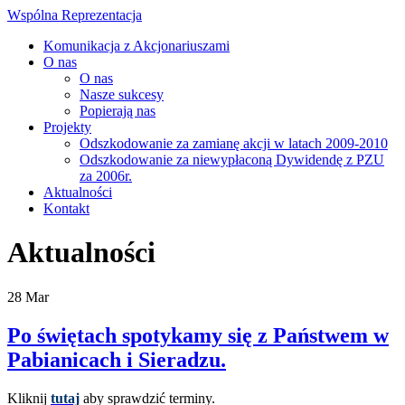
Wspólna Reprezentacja
Komunikacja z Akcjonariuszami
O nas
O nas
Nasze sukcesy
Popierają nas
Projekty
Odszkodowanie za zamianę akcji w latach 2009-2010
Odszkodowanie za niewypłaconą Dywidendę z PZU
za 2006r.
Aktualności
Kontakt
Aktualności
28
Mar
Po świętach spotykamy się z Państwem w
Pabianicach i Sieradzu.
Kliknij
tutaj
aby sprawdzić terminy.