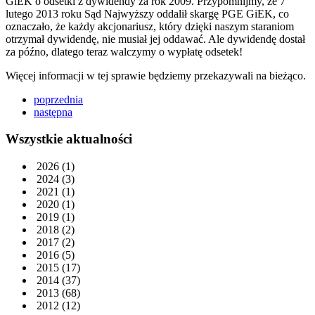
GiEK o odsetki z dywidendy za rok 2009. Przypomnijmy, że 7
lutego 2013 roku Sąd Najwyższy oddalił skargę PGE GiEK, co
oznaczało, że każdy akcjonariusz, który dzięki naszym staraniom
otrzymał dywidendę, nie musiał jej oddawać. Ale dywidendę dostał
za późno, dlatego teraz walczymy o wypłatę odsetek!
Więcej informacji w tej sprawie będziemy przekazywali na bieżąco.
poprzednia
następna
Wszystkie aktualności
2026
(1)
2024
(3)
2021
(1)
2020
(1)
2019
(1)
2018
(2)
2017
(2)
2016
(5)
2015
(17)
2014
(37)
2013
(68)
2012
(12)