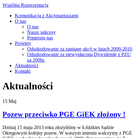
Wspólna Reprezentacja
Komunikacja z Akcjonariuszami
O nas
O nas
Nasze sukcesy
Popierają nas
Projekty
Odszkodowanie za zamianę akcji w latach 2009-2010
Odszkodowanie za niewypłaconą Dywidendę z PZU
za 2006r.
Aktualności
Kontakt
Aktualności
15
Maj
Pozew przeciwko PGE GiEK złożony !
Dzisiaj 15 maja 2013 roku złożyliśmy w Łódzkim Sądzie
Okręgowym kolejny pozew. W waszym imieniu walczymy z PGE