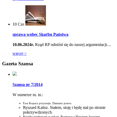
10
Cze
sprawa wobec Skarbu Państwa
10.06.2024r.
Rząd RP odniósł się do naszej argumentacji....
więcej >
Gazeta Szansa
Szansa nr 7/2014
W numerze m. in.:
Ewa Kopacz przyznaje. Złamano prawo.
Ryszard Kalisz. Stałem, stoję i będę stał po stronie
pokrzywdzonych.
Porażkę przekuwam w sukces. Rozmowa z Marcinem Juzoniem