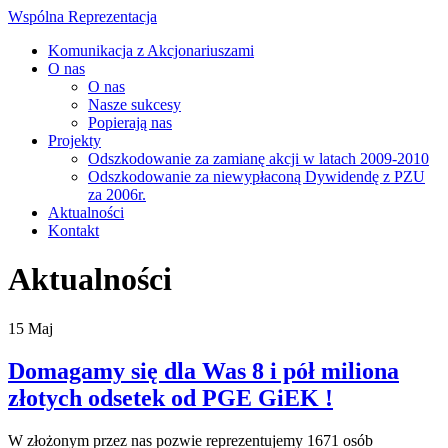
Wspólna Reprezentacja
Komunikacja z Akcjonariuszami
O nas
O nas
Nasze sukcesy
Popierają nas
Projekty
Odszkodowanie za zamianę akcji w latach 2009-2010
Odszkodowanie za niewypłaconą Dywidendę z PZU
za 2006r.
Aktualności
Kontakt
Aktualności
15
Maj
Domagamy się dla Was 8 i pół miliona
złotych odsetek od PGE GiEK !
W złożonym przez nas pozwie reprezentujemy 1671 osób