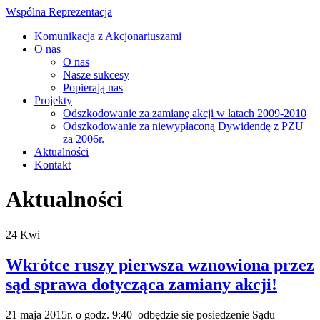
Wspólna Reprezentacja
Komunikacja z Akcjonariuszami
O nas
O nas
Nasze sukcesy
Popierają nas
Projekty
Odszkodowanie za zamianę akcji w latach 2009-2010
Odszkodowanie za niewypłaconą Dywidendę z PZU
za 2006r.
Aktualności
Kontakt
Aktualności
24
Kwi
Wkrótce ruszy pierwsza wznowiona przez
sąd sprawa dotycząca zamiany akcji!
21 maja 2015r. o godz. 9:40 odbędzie się posiedzenie Sądu