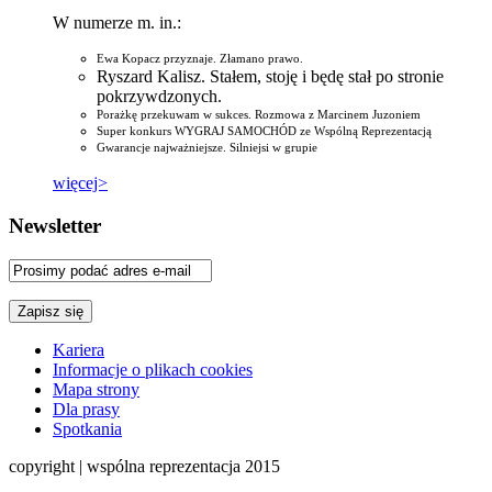
W numerze m. in.:
Ewa Kopacz przyznaje. Złamano prawo.
Ryszard Kalisz. Stałem, stoję i będę stał po stronie
pokrzywdzonych.
Porażkę przekuwam w sukces. Rozmowa z Marcinem Juzoniem
Super konkurs WYGRAJ SAMOCHÓD ze Wspólną Reprezentacją
Gwarancje najważniejsze. Silniejsi w grupie
więcej>
Newsletter
Kariera
Informacje o plikach cookies
Mapa strony
Dla prasy
Spotkania
copyright | wspólna reprezentacja 2015