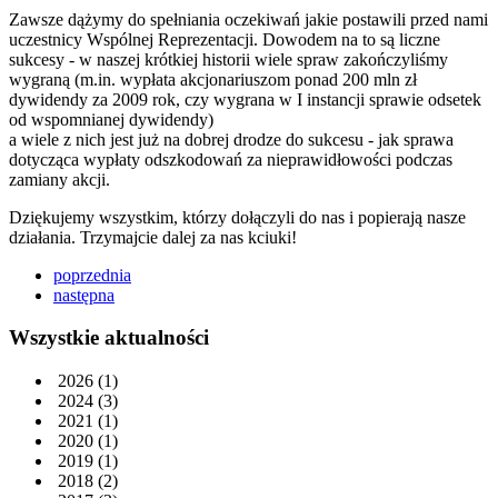
Zawsze dążymy do spełniania oczekiwań jakie postawili przed nami
uczestnicy Wspólnej Reprezentacji. Dowodem na to są liczne
sukcesy - w naszej krótkiej historii wiele spraw zakończyliśmy
wygraną (m.in. wypłata akcjonariuszom ponad 200 mln zł
dywidendy za 2009 rok, czy wygrana w I instancji sprawie odsetek
od wspomnianej dywidendy)
a wiele z nich jest już na dobrej drodze do sukcesu - jak sprawa
dotycząca wypłaty odszkodowań za nieprawidłowości podczas
zamiany akcji.
Dziękujemy wszystkim, którzy dołączyli do nas i popierają nasze
działania. Trzymajcie dalej za nas kciuki!
poprzednia
następna
Wszystkie aktualności
2026
(1)
2024
(3)
2021
(1)
2020
(1)
2019
(1)
2018
(2)