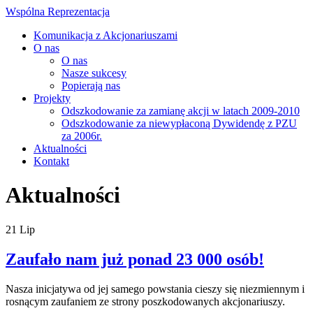
Wspólna Reprezentacja
Komunikacja z Akcjonariuszami
O nas
O nas
Nasze sukcesy
Popierają nas
Projekty
Odszkodowanie za zamianę akcji w latach 2009-2010
Odszkodowanie za niewypłaconą Dywidendę z PZU
za 2006r.
Aktualności
Kontakt
Aktualności
21
Lip
Zaufało nam już ponad 23 000 osób!
Nasza inicjatywa od jej samego powstania cieszy się niezmiennym i
rosnącym zaufaniem ze strony poszkodowanych akcjonariuszy.