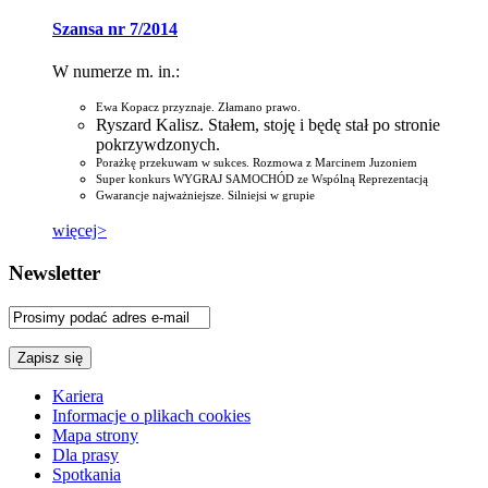
Szansa nr 7/2014
W numerze m. in.:
Ewa Kopacz przyznaje. Złamano prawo.
Ryszard Kalisz. Stałem, stoję i będę stał po stronie
pokrzywdzonych.
Porażkę przekuwam w sukces. Rozmowa z Marcinem Juzoniem
Super konkurs WYGRAJ SAMOCHÓD ze Wspólną Reprezentacją
Gwarancje najważniejsze. Silniejsi w grupie
więcej>
Newsletter
Kariera
Informacje o plikach cookies
Mapa strony
Dla prasy
Spotkania