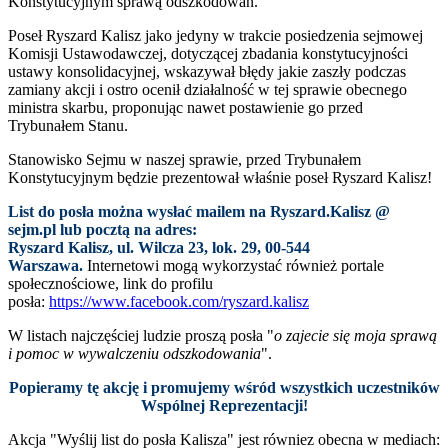
Konstytucyjnym sprawą odszkodowań.
Poseł Ryszard Kalisz jako jedyny w trakcie posiedzenia sejmowej
Komisji Ustawodawczej, dotyczącej zbadania konstytucyjności
ustawy konsolidacyjnej, wskazywał błędy jakie zaszły podczas
zamiany akcji i ostro ocenił działalność w tej sprawie obecnego
ministra skarbu, proponując nawet postawienie go przed
Trybunałem Stanu.
Stanowisko Sejmu w naszej sprawie, przed Trybunałem
Konstytucyjnym będzie prezentował właśnie poseł Ryszard Kalisz!
List do posła można wysłać mailem na Ryszard.Kalisz @
sejm.pl lub pocztą na adres:
Ryszard Kalisz, ul. Wilcza 23, lok. 29, 00-544
Warszawa.
Internetowi mogą wykorzystać również portale
społecznościowe, link do profilu
posła:
https://www.facebook.com/ryszard.kalisz
W listach najczęściej ludzie proszą posła "
o zajecie się moja sprawą
i pomoc w wywalczeniu odszkodowania
".
Popieramy tę akcję i promujemy wśród wszystkich uczestników
Wspólnej Reprezentacji!
Akcja "Wyślij list do posła Kalisza" jest równiez obecna w mediach: