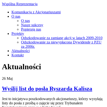
Wspólna Reprezentacja
Komunikacja z Akcjonariuszami
O nas
O nas
Nasze sukcesy
Popierają nas
Projekty
Odszkodowanie za zamianę akcji w latach 2009-2010
Odszkodowanie za niewypłaconą Dywidendę z PZU
za 2006r.
Aktualności
Kontakt
Aktualności
26
Maj
Wyślij list do posła Ryszarda Kalisza
Jest to inicjatywa poszkodowanych akcjonariuszy, którzy wysyłają
listy do posła z prośbą o zajęcie się przez Trybunałem