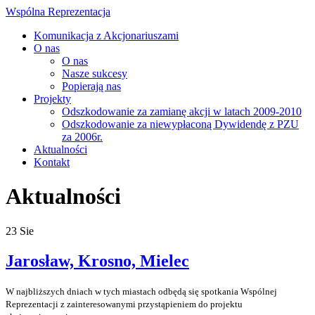
Wspólna Reprezentacja
Komunikacja z Akcjonariuszami
O nas
O nas
Nasze sukcesy
Popierają nas
Projekty
Odszkodowanie za zamianę akcji w latach 2009-2010
Odszkodowanie za niewypłaconą Dywidendę z PZU
za 2006r.
Aktualności
Kontakt
Aktualności
23
Sie
Jarosław, Krosno, Mielec
W najbliższych dniach w tych miastach odbędą się spotkania Wspólnej
Reprezentacji z zainteresowanymi przystąpieniem do projektu