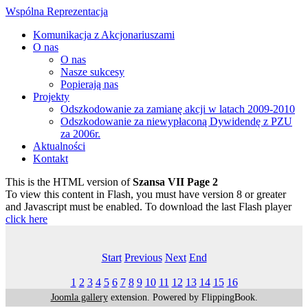
Wspólna Reprezentacja
Komunikacja z Akcjonariuszami
O nas
O nas
Nasze sukcesy
Popierają nas
Projekty
Odszkodowanie za zamianę akcji w latach 2009-2010
Odszkodowanie za niewypłaconą Dywidendę z PZU
za 2006r.
Aktualności
Kontakt
This is the HTML version of
Szansa VII Page 2
To view this content in Flash, you must have version 8 or greater
and Javascript must be enabled. To download the last Flash player
click here
Start
Previous
Next
End
1
2
3
4
5
6
7
8
9
10
11
12
13
14
15
16
Joomla gallery
extension. Powered by FlippingBook.