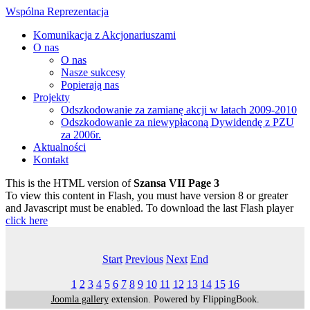
Wspólna Reprezentacja
Komunikacja z Akcjonariuszami
O nas
O nas
Nasze sukcesy
Popierają nas
Projekty
Odszkodowanie za zamianę akcji w latach 2009-2010
Odszkodowanie za niewypłaconą Dywidendę z PZU
za 2006r.
Aktualności
Kontakt
This is the HTML version of
Szansa VII Page 3
To view this content in Flash, you must have version 8 or greater
and Javascript must be enabled. To download the last Flash player
click here
Start
Previous
Next
End
1
2
3
4
5
6
7
8
9
10
11
12
13
14
15
16
Joomla gallery
extension. Powered by FlippingBook.