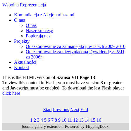
Wspólna Reprezentacja
Komunikacja z Akcjonariuszami
O nas
O nas
Nasze sukcesy
Popierają nas
Projekty
Odszkodowanie za zamianę akcji w latach 2009-2010
Odszkodowanie za niewypłaconą Dywidendę z PZU
za 2006r.
Aktualności
Kontakt
This is the HTML version of
Szansa VII Page 13
To view this content in Flash, you must have version 8 or greater
and Javascript must be enabled. To download the last Flash player
click here
Start
Previous
Next
End
1
2
3
4
5
6
7
8
9
10
11
12
13
14
15
16
Joomla gallery
extension. Powered by FlippingBook.